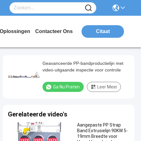
Oplossingen
Contacteer Ons
Citaat
Geavanceerde PP-bandproductielijn met
video-uitgaande inspectie voor controle
Ga Nu Praten.
Leer Meer
Gerelateerde video's
Aangepaste PP Strap
Band Extrusielijn 90KW 5-
19mm Breedte voor