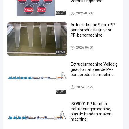
Verpakkingsband
PP-stropband-extrusielijn
00:37
2025-07-07
Automatische 9 mm PP-
bandproductielijn voor
PP-bandmachine
PP-bandmachine
2026-06-01
00:53
Extrudermachine Volledig
geautomatiseerde PP-
bandproductiemachine
Productielijn voor PP-banden
2024-12-27
01:01
ISO9001 PP banden
extruderingsmachine,
plastic banden maken
machine