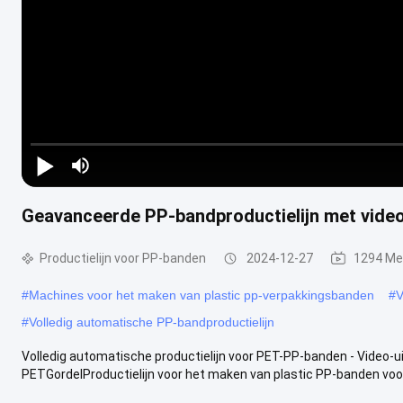
Play Video
Geavanceerde PP-bandproductielijn met video
Productielijn voor PP-banden
2024-12-27
1294 Me
#
Machines voor het maken van plastic pp-verpakkingsbanden
#
V
#
Volledig automatische PP-bandproductielijn
Volledig automatische productielijn voor PET-PP-banden - Video-ui
PETGordelProductielijn voor het maken van plastic PP-banden voor