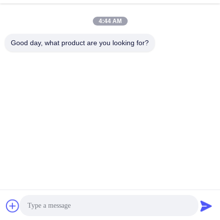
Ons adres
4:44 AM
Adres
De Commissie heeft in het kader van haar onderzoek naar de in
Good day, what product are you looking for?
de bijlage bij Verordening (EG) nr. 1225/2009 vermelde
maatregelen een aantal maatregelen genomen om de in de
bijlage bij Verordening (EG) nr. 1225/2009 vermelde maatregelen
te beperken.
Tel.
86-0755-29932659
De Goede Kwaliteit van China PP-bandmachine Leverancier.
Copyright © -2026 Shenzhen Yong Xing Zhan Xing Technology
Co,. Ltd. . Alle rechten voorbehoudena.
Privacybeleid
|
Sitemap