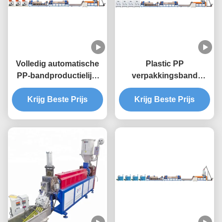
Volledig automatische
Plastic PP
PP-bandproductielijn,
verpakkingsband
9mm PP-
maken machine
verpakkingsgordel-
Krijg Beste Prijs
Volledig automatisch
Krijg Beste Prijs
extrusie-machine
90-600 KG/H