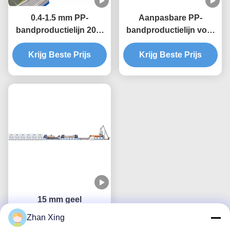
0.4-1.5 mm PP-
Aanpasbare PP-
bandproductielijn 200-
bandproductielijn voor
300 kg/uur 5-19 mm
verschillende
enkelvoudige schroef
Krijg Beste Prijs
Krijg Beste Prijs
klantvereisten
15 mm geel
polypropyleen PP-
Zhan Xing
gordelbandmachine