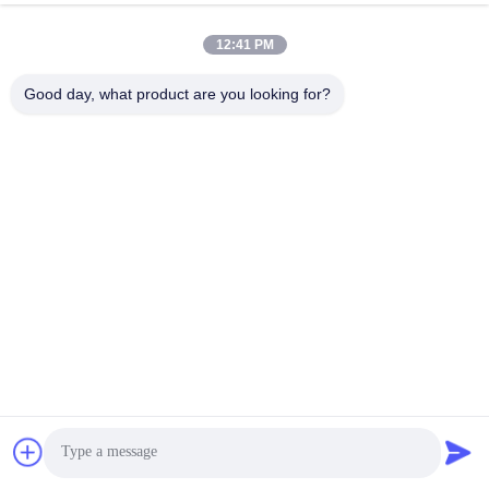
Krijg Beste Prijs
12:41 PM
Good day, what product are you looking for?
Contacteer ons
Shenzhen Yong Xing Zhan Xing
Technology Co,. Ltd.
E-mail
yongxingzhanxing@163.com
Werktijd
8:00-20:00
Ons adres