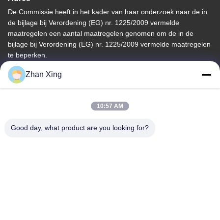
De Commissie heeft in het kader van haar onderzoek naar de in
de bijlage bij Verordening (EG) nr. 1225/2009 vermelde
maatregelen een aantal maatregelen genomen om de in de
bijlage bij Verordening (EG) nr. 1225/2009 vermelde maatregelen
te beperken.
Tel.
Zhan Xing
86-0755-29932659
10:57 AM
Good day, what product are you looking for?
De Goede Kwaliteit van China PP-bandmachine Leverancier.
Copyright © -2026 Shenzhen Yong Xing Zhan Xing Technology
Co,. Ltd. . Alle rechten voorbehoudena.
Privacybeleid
|
Sitemap