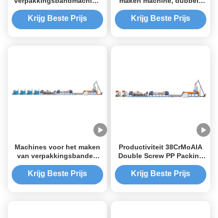
verpakkingsbandmachine
maken machine, dubbele
voor klantvereisten
schroef PP band
extruderingsmachine
Krijg Beste Prijs
Krijg Beste Prijs
Machines voor het maken
Productiviteit 38CrMoAlA
van verpakkingsbanden
Double Screw PP Packing
van PP met hoge prestaties
Strap Making Machine met
voor industriële productie
volledig automatische
Krijg Beste Prijs
Krijg Beste Prijs
kwaliteit