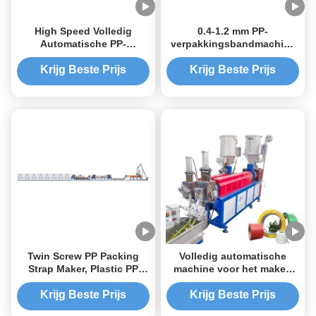
High Speed Volledig
0.4-1.2 mm PP-
Automatische PP-
verpakkingsbandmachine
verpakkingsbandmachine
met dubbele schroef
Karton
extrusieproductielijn
Krijg Beste Prijs
Krijg Beste Prijs
Twin Screw PP Packing
Volledig automatische
Strap Maker, Plastic PP
machine voor het maken
Strapping Band Maker
van PP-verpakkingsriemen
Krijg Beste Prijs
Krijg Beste Prijs