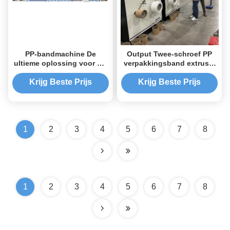
PP-bandmachine De
Output Twee-schroef PP
ultieme oplossing voor uw
verpakkingsband extrusie
verpakkingsbedrijf
machine voor industriële
fabrieken
Krijg Beste Prijs
Krijg Beste Prijs
1
2
3
4
5
6
7
8
1
2
3
4
5
6
7
8