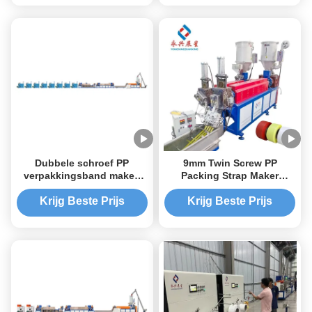
Dubbele schroef PP
9mm Twin Screw PP
verpakkingsband maken
Packing Strap Maker
machine, 9mm PP band
Polyester Tape
extruderingsmachine
Krijg Beste Prijs
Krijg Beste Prijs