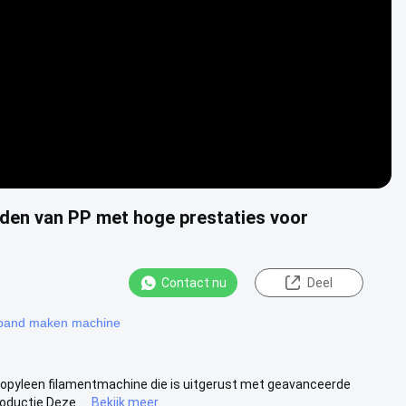
Video
den van PP met hoge prestaties voor
Contact nu
Deel
sband maken machine
ropyleen filamentmachine die is uitgerust met geavanceerde
ductie.Deze ...
Bekijk meer