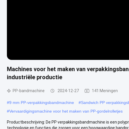
Machines voor het maken van verpakkingsban
industriële productie
PP-bandmachine
2024-12-27
141 Meningen
#
9 mm PP-verpakkingsbandmachine
#
Sandwich PP verpakking
#
Vervaardigingsmachine voor het maken van PP-gordelrolletjes
Productbeschrijving: De PP verpakkingsbandmachine is een polyp
technologie en functies die zorgen voor een hoogwaardige bandpro