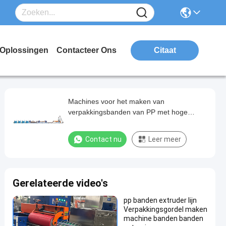
Oplossingen
Contacteer Ons
Citaat
Machines voor het maken van
verpakkingsbanden van PP met hoge
prestaties voor industriële productie
Contact nu
Leer meer
Gerelateerde video's
pp banden extruder lijn
Verpakkingsgordel maken
machine banden banden