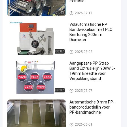
extrusie
PP-bandmachine
01:43
2026-07-17
Volautomatische PP
Bandwikkelaar met PLC
Besturing 200mm
Diameter
PP-bandwieler
00:07
2025-08-08
Aangepaste PP Strap
Band Extrusielijn 90KW 5-
19mm Breedte voor
Verpakkingsband
PP-stropband-extrusielijn
00:37
2025-07-07
Automatische 9 mm PP-
bandproductielijn voor
PP-bandmachine
PP-bandmachine
2026-06-01