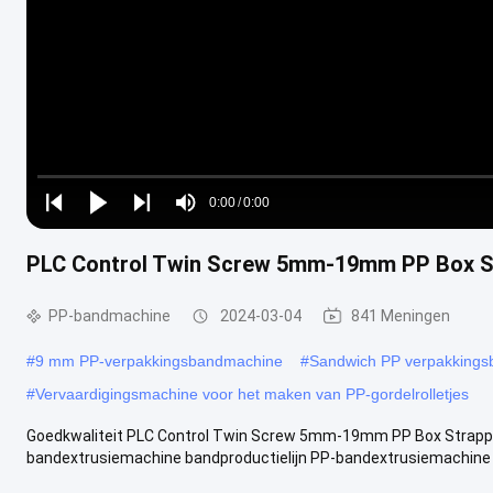
Loaded
:
0%
0:00
/
0:00
Play
Play
Play
Mute
Current
Duration
next
next
PLC Control Twin Screw 5mm-19mm PP Box S
Time
PP-bandmachine
2024-03-04
841 Meningen
#
9 mm PP-verpakkingsbandmachine
#
Sandwich PP verpakking
#
Vervaardigingsmachine voor het maken van PP-gordelrolletjes
Goedkwaliteit PLC Control Twin Screw 5mm-19mm PP Box Strapp
bandextrusiemachine bandproductielijn PP-bandextrusiemachine P