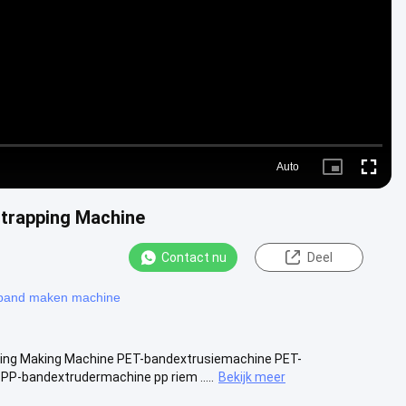
Video
Auto
Picture-
Fullscre
in-
Picture
trapping Machine
Contact nu
Deel
sband maken machine
ing Making Machine PET-bandextrusiemachine PET-
P-bandextrudermachine pp riem .....
Bekijk meer