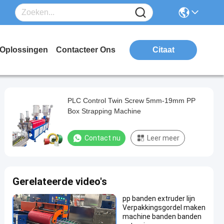
Oplossingen
Contacteer Ons
Citaat
PLC Control Twin Screw 5mm-19mm PP
Box Strapping Machine
Contact nu
Leer meer
Gerelateerde video's
pp banden extruder lijn
Verpakkingsgordel maken
machine banden banden