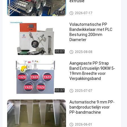
extrusie
PP-bandmachine
01:43
2026-07-17
Volautomatische PP
Bandwikkelaar met PLC
Besturing 200mm
Diameter
PP-bandwieler
00:07
2025-08-08
en
Aangepaste PP Strap
Band Extrusielijn 90KW 5-
19mm Breedte voor
Verpakkingsband
PP-stropband-extrusielijn
00:37
2025-07-07
Automatische 9 mm PP-
bandproductielijn voor
PP-bandmachine
PP-bandmachine
2026-06-01