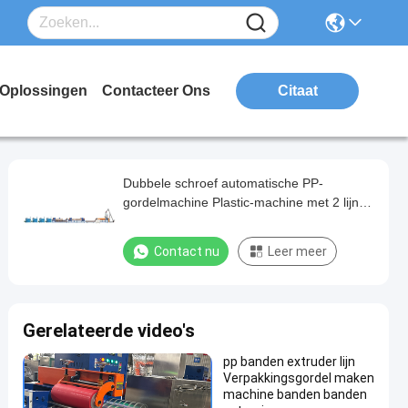
Oplossingen
Contacteer Ons
Citaat
Dubbele schroef automatische PP-
gordelmachine Plastic-machine met 2 lijnen
semi-automatische Pp-gordelmachine
Contact nu
Leer meer
Gerelateerde video's
pp banden extruder lijn
Verpakkingsgordel maken
machine banden banden