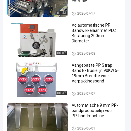
extrusie
PP-bandmachine
01:43
2026-07-17
Volautomatische PP
Bandwikkelaar met PLC
Besturing 200mm
Diameter
PP-bandwieler
00:07
2025-08-08
Aangepaste PP Strap
Band Extrusielijn 90KW 5-
19mm Breedte voor
Verpakkingsband
PP-stropband-extrusielijn
00:37
2025-07-07
Automatische 9 mm PP-
bandproductielijn voor
PP-bandmachine
PP-bandmachine
2026-06-01