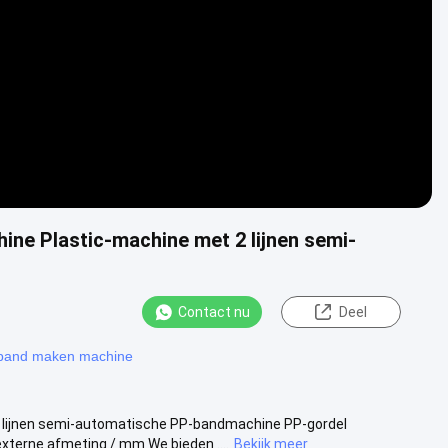
Video
ne Plastic-machine met 2 lijnen semi-
Contact nu
Deel
sband maken machine
 lijnen semi-automatische PP-bandmachine PP-gordel
erne afmeting / mm We bieden ....
Bekijk meer