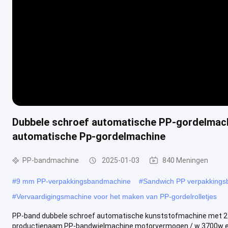
Dubbele schroef automatische PP-gordelmachi
automatische Pp-gordelmachine
PP-bandmachine
2025-01-03
840 Meningen
#
9 mm PP-verpakkingsbandmachine
#
Sandwich PP verpakking
#
Vervaardigingsmachine voor het maken van PP-gordelrolletjes
PP-band dubbele schroef automatische kunststofmachine met 2
productienaam PP-bandwielmachine motorvermogen / w 3700w ext