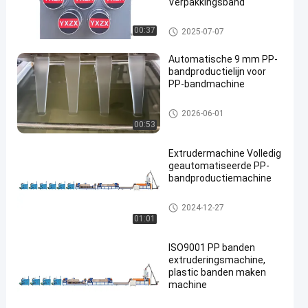
Verpakkingsband
PP-stropband-extrusielijn
00:37
2025-07-07
Automatische 9 mm PP-
bandproductielijn voor
PP-bandmachine
PP-bandmachine
2026-06-01
00:53
Extrudermachine Volledig
geautomatiseerde PP-
bandproductiemachine
Productielijn voor PP-banden
2024-12-27
01:01
ISO9001 PP banden
extruderingsmachine,
plastic banden maken
machine