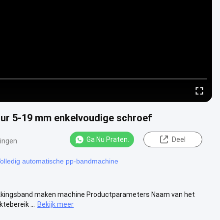
uur 5-19 mm enkelvoudige schroef
Ga Nu Praten.
Deel
ingen
olledig automatische pp-bandmachine
rpakkingsband maken machine Productparameters Naam van het
tebereik ...
Bekijk meer