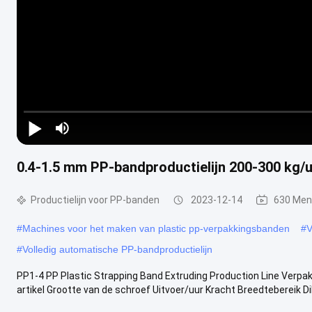
Play Video
0.4-1.5 mm PP-bandproductielijn 200-300 kg/
Productielijn voor PP-banden
2023-12-14
630 Men
#
Machines voor het maken van plastic pp-verpakkingsbanden
#
V
#
Volledig automatische PP-bandproductielijn
PP1-4 PP Plastic Strapping Band Extruding Production Line Ve
artikel Grootte van de schroef Uitvoer/uur Kracht Breedtebereik Dik