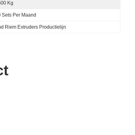
500 Kg
 Sets Per Maand
d Riem Extruders Productielijn
ct