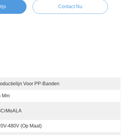
rijs
Contact Nu
oductielijn Voor PP-Banden
5 Mm
8CrMoALA
20V-480V (op Maat)