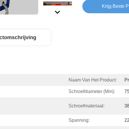
Krijg Beste P
ctomschrijving
Naam Van Het Product:
Pr
Schroefdiameter (mm):
7
Schroefmateriaal:
3
Spanning:
2