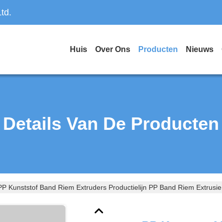
td.
Huis
Over Ons
Producten
Nieuws
Details Van De Producten
PP Kunststof Band Riem Extruders Productielijn PP Band Riem Extrusie 