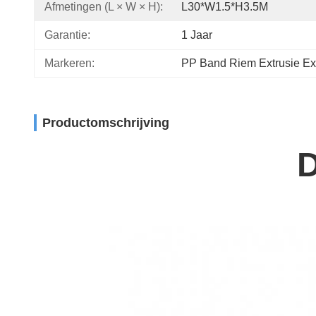
Afmetingen (L × W × H):
L30*W1.5*H3.5M
Garantie:
1 Jaar
Markeren:
PP Band Riem Extrusie Ex
Productomschrijving
D