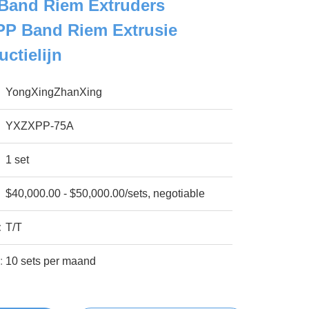
 Band Riem Extruders
 PP Band Riem Extrusie
ctielijn
YongXingZhanXing
YXZXPP-75A
1 set
$40,000.00 - $50,000.00/sets, negotiable
:
T/T
:
10 sets per maand