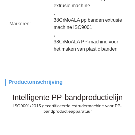
extrusie machine
, 
38CrMoALA pp banden extrusie 
Markeren:
machine ISO9001
, 
38CrMoALA PP-machine voor 
het maken van plastic banden
Productomschrijving
Intelligente PP-bandproductielijn
ISO9001/2015 gecertificeerde extrudermachine voor PP-
bandproductieapparatuur
PET
Gordel
Productielijn voor het maken van plastic PP-banden voor het
verpakken van PP-banden
Prijs van de machine voor het maken van pet straps