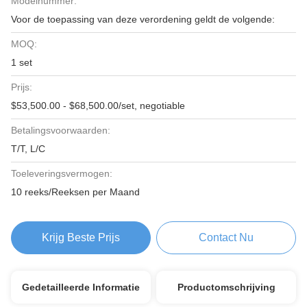
Modelnummer:
Voor de toepassing van deze verordening geldt de volgende:
MOQ:
1 set
Prijs:
$53,500.00 - $68,500.00/set, negotiable
Betalingsvoorwaarden:
T/T, L/C
Toeleveringsvermogen:
10 reeks/Reeksen per Maand
Krijg Beste Prijs
Contact Nu
Gedetailleerde Informatie
Productomschrijving