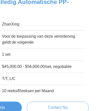
Volledig Automatische PP-
ZhanXing
Voor de toepassing van deze verordening
geldt de volgende:
1 set
$45,000.00 - $56,000.00/set, negotiable
:
T/T, L/C
:
10 reeks/Reeksen per Maand
rijs
Contact Nu