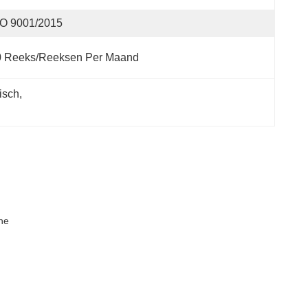
SO 9001/2015
0 Reeks/Reeksen Per Maand
isch
, 
ne