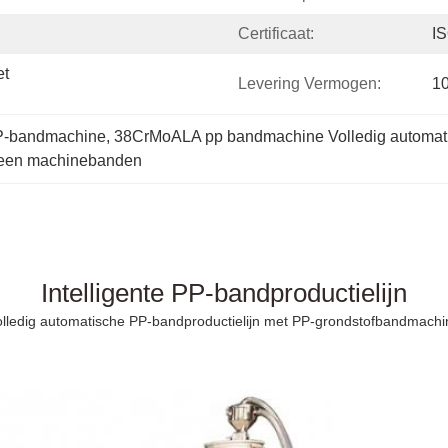
Certificaat:
I
t 
Levering Vermogen:
1
PP-bandmachine
, 
38CrMoALA pp bandmachine Volledig automat
leen machinebanden
Intelligente PP-bandproductielijn
olledig automatische PP-bandproductielijn met PP-grondstofbandmachi
t verpakken van PP-banden