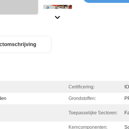
ctomschrijving
Certificering:
I
den
Grondstoffen:
P
Toepasselijke Sectoren:
Fa
Kerncomponenten:
Sc