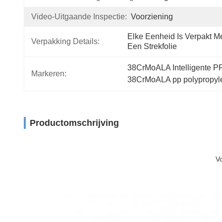
Video-Uitgaande Inspectie:
Voorziening
Elke Eenheid Is Verpakt Me
Verpakking Details:
Een Strekfolie
38CrMoALA Intelligente 
Markeren:
38CrMoALA pp polypropy
Productomschrijving
V
PET
Gordel
Productielijn voor het maken van plastic PP-banden voor he
Prijs van de machine voor het maken van pet straps