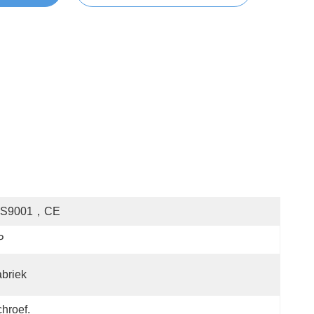
OS9001，CE
P
briek
hroef.