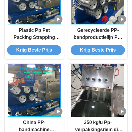
Plastic Pp Pet
Gerecycleerde PP-
Packing Strapping
bandproductielijn PP-
Band Strapping
bandmachine met
Krijg Beste Prijs
Krijg Beste Prijs
Making Machine
hoge capaciteit
Productielijn Pp Pet
Packing Strap
Extrusiemasjien
China PP-
350 kg/u Pp-
bandmachine
verpakkingsriem die