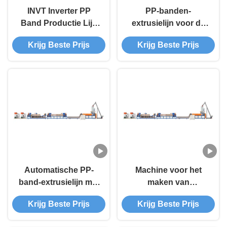
INVT Inverter PP
PP-banden-
Band Productie Lijn
extrusielijn voor de
100% gerecycled 5-
productie van
Krijg Beste Prijs
Krijg Beste Prijs
19mm met
aanpasbare en
automatisering
duurzame banden
Automatische PP-
Machine voor het
band-extrusielijn met
maken van
INVT-omvormer
gerecycleerde PP-
Krijg Beste Prijs
Krijg Beste Prijs
38CrMoALA-schroef
riemen -
15KW
Automatische