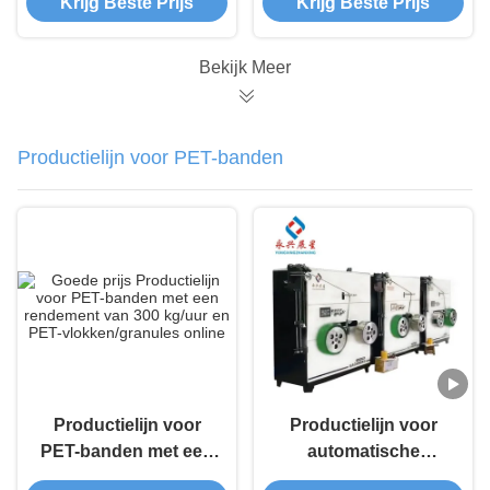
Krijg Beste Prijs
Krijg Beste Prijs
Strapping Machine
met 9-32mm Breed
Plastic Extrusions
Bekijk Meer
maken machines
Productielijn voor PET-banden
Productielijn voor
Productielijn voor
PET-banden met een
automatische
rendement van 300
wikkeling van PET-