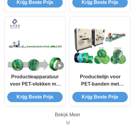
Krijg Beste Prijs
Krijg Beste Prijs
kg/uur en PET-
banden 9mm-25mm
vlokken/granules
met een output van
1,5 ton/24 uur van
PET-vlokken of
korrels
Productieapparatuur
Productielijn voor
voor PET-vlokken met
PET-banden met
automatisch wikkelen
automatische
Krijg Beste Prijs
Krijg Beste Prijs
van PET-banden
wikkeling
Bekijk Meer