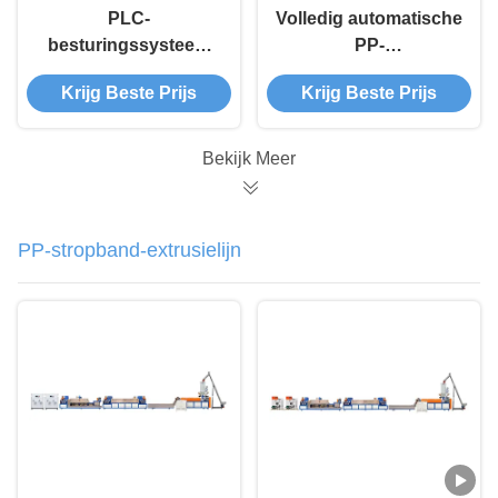
PLC-
Volledig automatische
besturingssysteem
PP-
PP-bandrolmachine
extruderingsmachine
Krijg Beste Prijs
Krijg Beste Prijs
voor productie-
voor PP-bandrolletjes
installaties
Bekijk Meer
PP-stropband-extrusielijn