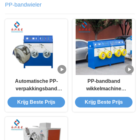
PP-bandwieler
Automatische PP-
PP-bandband
verpakkingsband
wikkelmachine
wikkelmachine
gordel-extrusielijn
Krijg Beste Prijs
Krijg Beste Prijs
Winkelmachine