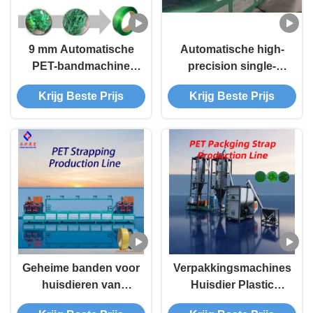
9 mm Automatische
Automatische high-
PET-bandmachine
precision single-
met hoge
screw PET-
Krijg Beste Prijs
Krijg Beste Prijs
nauwkeurigheid
bandmachine voor de
productie van
verpakkingsbanden
Geheime banden voor
Verpakkingsmachines
huisdieren van
Huisdier Plastic
kunststof
Strapping Huisdier