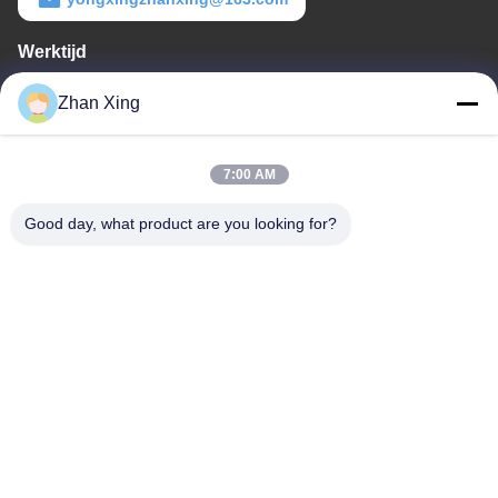
Werktijd
8:00-20:00
Zhan Xing
Ons adres
7:00 AM
Adres
De Commissie heeft in het kader van haar onderzoek naar de in
Good day, what product are you looking for?
de bijlage bij Verordening (EG) nr. 1225/2009 vermelde
maatregelen een aantal maatregelen genomen om de in de
bijlage bij Verordening (EG) nr. 1225/2009 vermelde maatregelen
te beperken.
Tel.
86-0755-29932659