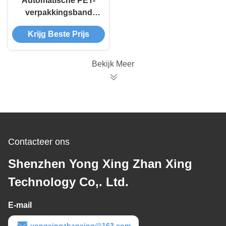
Automatische PET-
verpakkingsband
rollen banden
Krijg Beste Prijs
wikkeling machine
Bekijk Meer
Contacteer ons
Shenzhen Yong Xing Zhan Xing
Technology Co,. Ltd.
E-mail
yongxingzhanxing@163.com