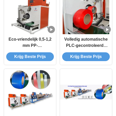
Eco-vriendelijk 0,5-1,2
Volledig automatische
mm PP-
PLC-gecontroleerde
bandproductiemachine
PP-
Krijg Beste Prijs
Krijg Beste Prijs
400/500/600 kg/uur
bandbandmachine
met PLC
voor
milieuvriendelijke
verpakkingen