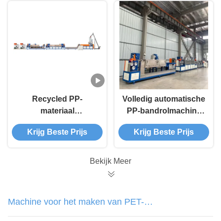
motorvermogen
extrusielijn met
motorvermogen van
15 kW
Recycled PP-
Volledig automatische
materiaal
PP-bandrolmachine
Automatische
met maximale
Krijg Beste Prijs
Krijg Beste Prijs
bandlijn
productiviteit
Automatische
extruderingsmachine
Bekijk Meer
voor productie-
installaties
Machine voor het maken van PET-
banden