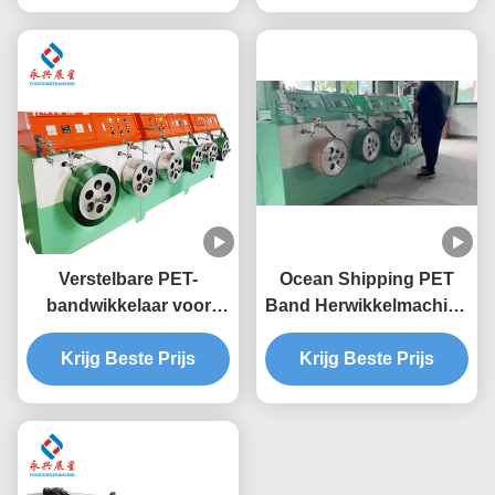
gewind
Verstelbare PET-
Ocean Shipping PET
bandwikkelaar voor
Band Herwikkelmachine
hoge stabiliteit en
9-32mm Breedtebereik
binnendiameterbereik
Krijg Beste Prijs
voor Zwaar Belast
Krijg Beste Prijs
tot 400 mm
Verpakken