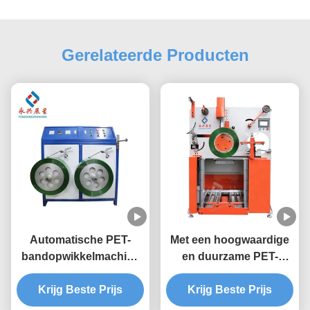
Gerelateerde Producten
Automatische PET-
Met een hoogwaardige
bandopwikkelmachine
en duurzame PET-
met hoge stabiliteit en
bandwinder kunnen
dubbel station voor
Krijg Beste Prijs
Krijg Beste Prijs
PET-bandjes
industrieel gebruik
moeiteloos worden