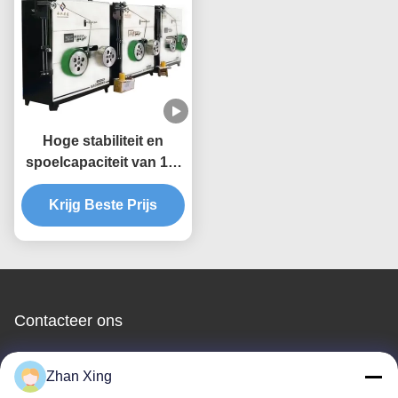
Hoge stabiliteit en
spoelcapaciteit van 10-
70 kg PET-bandwinder
voor oceaanvaart op
Krijg Beste Prijs
zijn best
Contacteer ons
Shenzhen Yong Xing Zhan Xing
Zhan Xing
Technology Co,. Ltd.