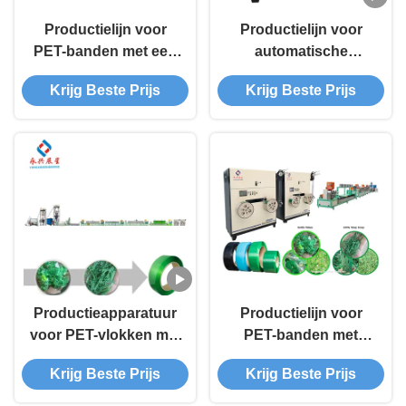
Productielijn voor
Productielijn voor
PET-banden met een
automatische
rendement van 300
wikkeling van PET-
Krijg Beste Prijs
Krijg Beste Prijs
kg/uur en PET-
banden 9mm-25mm
vlokken/granules
met een output van
1,5 ton/24 uur van
PET-vlokken of
korrels
Productieapparatuur
Productielijn voor
voor PET-vlokken met
PET-banden met
automatisch wikkelen
automatische
Krijg Beste Prijs
Krijg Beste Prijs
van PET-banden
wikkeling