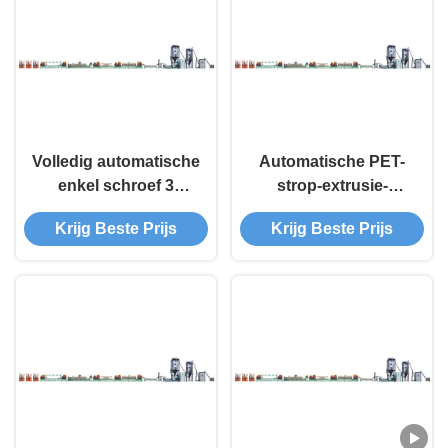
Volledig automatische
Automatische PET-
enkel schroef 3
strop-extrusie-
banden PET banden
machine met hoge
Krijg Beste Prijs
Krijg Beste Prijs
extruderingsmachine
nauwkeurigheid
100-600 KG/h