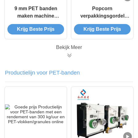
9 mm PET banden
Popcorn
maken machine
verpakkingsgordel
38CrMoAL
maken machine
Krijg Beste Prijs
Krijg Beste Prijs
volledig automatisch
dubbele schroef PET
polyester
Bekijk Meer
Productielijn voor PET-banden