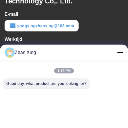
Technology Co,. Ltd.
E-mail
yongxingzhanxing@163.com
Werktijd
8:00-20:00
Zhan Xing
Ons adres
1:13 PM
Adres
De Commissie heeft in het kader van haar onderzoek naar de in
Good day, what product are you looking for?
de bijlage bij Verordening (EG) nr. 1225/2009 vermelde
maatregelen een aantal maatregelen genomen om de in de
bijlage bij Verordening (EG) nr. 1225/2009 vermelde maatregelen
te beperken.
Tel.
86-0755-29932659