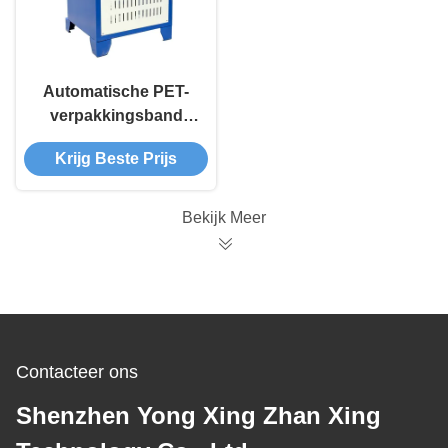
Automatische PET-
verpakkingsband
rollen banden
Krijg Beste Prijs
wikkeling machine
Bekijk Meer
Contacteer ons
Shenzhen Yong Xing Zhan Xing