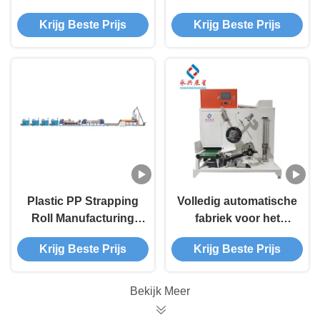
voor de productie van
hoge nauwkeurigheid
Krijg Beste Prijs
Krijg Beste Prijs
banden
Plastic PP Strapping
Volledig automatische
Roll Manufacturing
fabriek voor het
Machine Single Screw
maken van Pp-
Krijg Beste Prijs
Krijg Beste Prijs
110mm
banden voor de
productie van
milieuvriendelijke
Bekijk Meer
banden