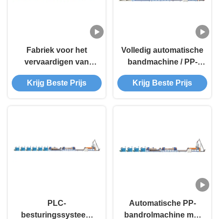
Fabriek voor het
Volledig automatische
vervaardigen van
bandmachine / PP-
dubbelschroef PP-
productielijn voor
Krijg Beste Prijs
Krijg Beste Prijs
verpakkingsbanden /
banden
PP-banden
PLC-
Automatische PP-
besturingssysteem
bandrolmachine met