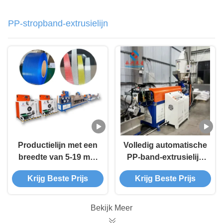
PP-stropband-extrusielijn
Productielijn met een
Volledig automatische
breedte van 5-19 mm
PP-band-extrusielijn
voor PP-
±0,03 mm Tolerantie
Krijg Beste Prijs
Krijg Beste Prijs
verpakkingsbanden
voor verpakking
Bekijk Meer