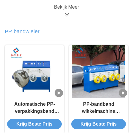
Bekijk Meer
PP-bandwieler
Automatische PP-
PP-bandband
verpakkingsband
wikkelmachine
wikkelmachine
gordel-extrusielijn
Krijg Beste Prijs
Krijg Beste Prijs
Winkelmachine