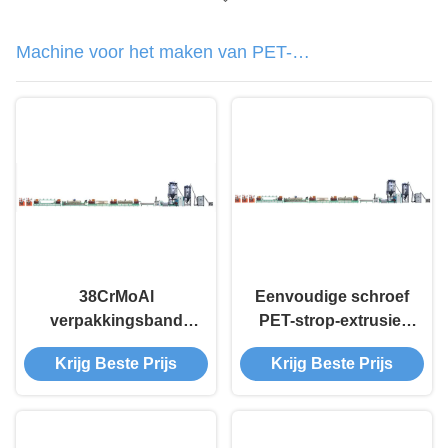
Machine voor het maken van PET-
banden
38CrMoAl
Eenvoudige schroef
verpakkingsband
PET-strop-extrusie-
PET band extrusie
machine met hoge
Krijg Beste Prijs
Krijg Beste Prijs
machine PET band
nauwkeurigheid
extrusie lijn