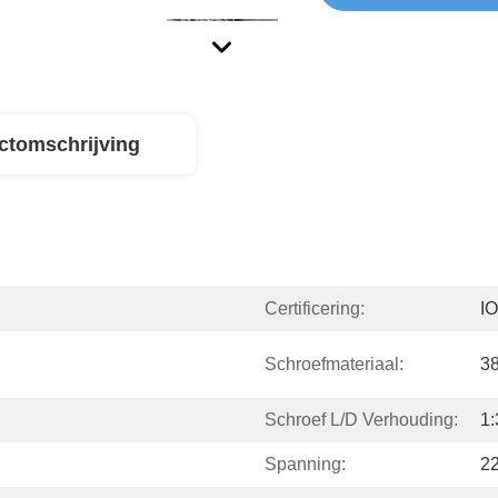
ctomschrijving
Certificering:
I
Schroefmateriaal:
3
Schroef L/D Verhouding:
1:
Spanning:
22