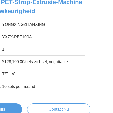
 PET-Strop-Extrusie-Machine
wkeurigheid
YONGXINGZHANXING
YXZX-PET100A
1
$128,100.00/sets >=1 set, negotiable
:
T/T, L/C
:
10 sets per maand
rijs
Contact Nu