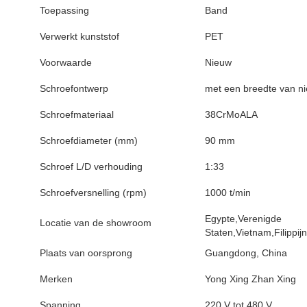
Toepassing
Band
Verwerkt kunststof
PET
Voorwaarde
Nieuw
Schroefontwerp
met een breedte van n
Schroefmateriaal
38CrMoALA
Schroefdiameter (mm)
90 mm
Schroef L/D verhouding
1:33
Schroefversnelling (rpm)
1000 t/min
Egypte,Verenigde
Locatie van de showroom
Staten,Vietnam,Filippij
Plaats van oorsprong
Guangdong, China
Merken
Yong Xing Zhan Xing
Spanning
220 V tot 480 V