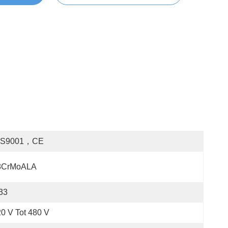
OS9001，CE
8CrMoALA
33
0 V Tot 480 V