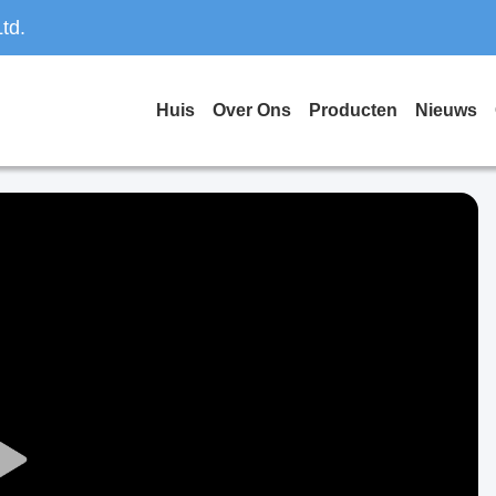
td.
Huis
Over Ons
Producten
Nieuws
Play