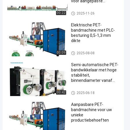
voor aangepaste
productie
Machine voor het maken van P
00:22
2025-11-26
ET-banden
Elektrische PET-
bandmachine met PLC-
besturing 0,5-1,3 mm
dikte
Machine voor het maken van P
00:09
2025-08-08
en
ET-banden
Semi-automatische PET-
bandwikkelaar met hoge
stabiliteit,
binnendiameter vanaf
400 mm
De Spoel van de HUISDIERENri
00:42
2025-06-18
em
Aanpasbare PET-
bandmachine voor uw
unieke
productiebehoeften