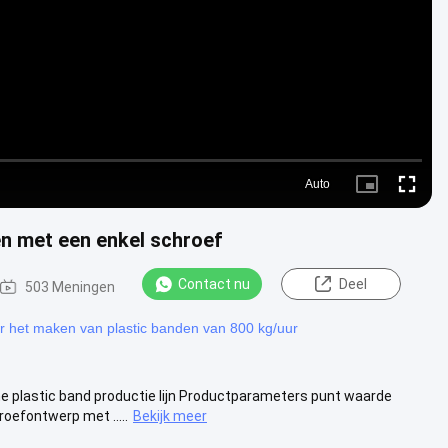
Video
Auto
Picture-
Fullscre
in-
Picture
n met een enkel schroef
Contact nu
Deel
503 Meningen
r het maken van plastic banden van 800 kg/uur
e plastic band productie lijn Productparameters punt waarde
efontwerp met .....
Bekijk meer