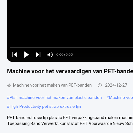
Loaded
:
0%
0:00
/
0:00
Play
Play
Play
Mute
Current
Duration
next
next
Machine voor het vervaardigen van PET-bande
Time
Machine voor het maken van PET-banden
2024-12-27
#
PET-machine voor het maken van plastic banden
#
Machine voo
#
High Productivity pet strap extrusie lijn
PET band extrusie lijn plastic PET verpakkingsband maken machin
Toepassing Band Verwerkt kunststof PET Voorwaarde Nieuw Schro