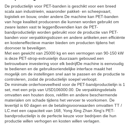
De productielijn voor PET-banden is geschikt voor een breed
scala aan industrieën, waaronder pakket- en scheepvaart,
logistiek en bouw, onder andere.De machine kan PET-banden
van hoge kwaliteit produceren die kunnen worden gebruikt om
zware lasten vast te leggenBovendien kan de PET-
bandproductielijn worden gebruikt voor de productie van PET-
banden voor verpakkingsdozen en andere artikelen,een efficiënte
en kosteneffectieve manier bieden om producten tijdens het
doorvoer te beveiligen.
Met een gewicht van 25000 kg en een vermogen van 90-150 kW
is deze PET-strop-extrusielijn duurzaam gebouwd.een
betrouwbare investering voor elk bedrijfDe machine is eenvoudig
te bedienen en de gebruiksvriendelijke interface maakt het
mogelijk om de instellingen snel aan te passen en de productie te
controleren, zodat de productielijn soepel verloopt.
De minimale orderhoeveelheid voor de PET-bandproductielijn is 1
set, met een prijs van USD106000.00. De verpakkingsdetails
omvatten een houten doos, rekfilm en andere beschermende
materialen om schade tijdens het vervoer te voorkomen. De
levertijd is 60 dagen en de betalingsvoorwaarden omvatten TT /
LC.met een capaciteit van 168, Yong Xing Zhan Xing's PET-
bandproductielijn is de perfecte keuze voor bedrijven die hun
productie willen verhogen en kosten willen verlagen.