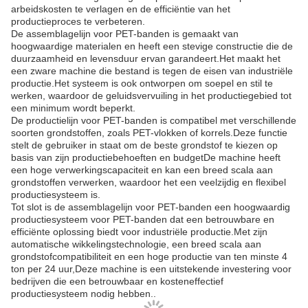
arbeidskosten te verlagen en de efficiëntie van het
productieproces te verbeteren.
De assemblagelijn voor PET-banden is gemaakt van
hoogwaardige materialen en heeft een stevige constructie die de
duurzaamheid en levensduur ervan garandeert.Het maakt het
een zware machine die bestand is tegen de eisen van industriële
productie.Het systeem is ook ontworpen om soepel en stil te
werken, waardoor de geluidsvervuiling in het productiegebied tot
een minimum wordt beperkt.
De productielijn voor PET-banden is compatibel met verschillende
soorten grondstoffen, zoals PET-vlokken of korrels.Deze functie
stelt de gebruiker in staat om de beste grondstof te kiezen op
basis van zijn productiebehoeften en budgetDe machine heeft
een hoge verwerkingscapaciteit en kan een breed scala aan
grondstoffen verwerken, waardoor het een veelzijdig en flexibel
productiesysteem is.
Tot slot is de assemblagelijn voor PET-banden een hoogwaardig
productiesysteem voor PET-banden dat een betrouwbare en
efficiënte oplossing biedt voor industriële productie.Met zijn
automatische wikkelingstechnologie, een breed scala aan
grondstofcompatibiliteit en een hoge productie van ten minste 4
ton per 24 uur,Deze machine is een uitstekende investering voor
bedrijven die een betrouwbaar en kosteneffectief
productiesysteem nodig hebben..