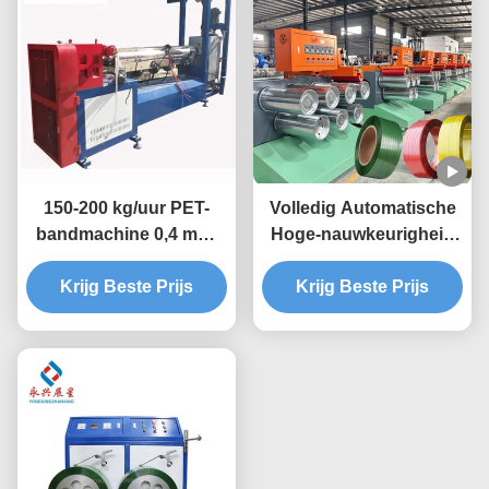
150-200 kg/uur PET-
Volledig Automatische
bandmachine 0,4 mm-
Hoge-nauwkeurigheid
1,5 mm
Enkele-schroef PET
Krijg Beste Prijs
Band Productielijn voor
Krijg Beste Prijs
PET Band Productie