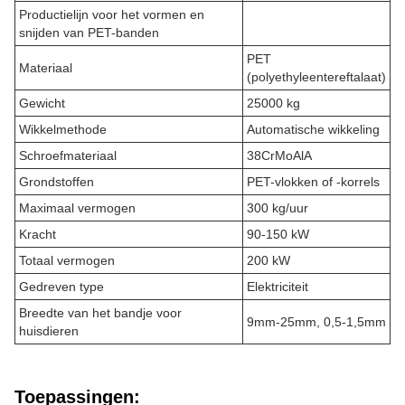
Productielijn voor het vormen en
snijden van PET-banden
PET
Materiaal
(polyethyleentereftalaat)
Gewicht
25000 kg
Wikkelmethode
Automatische wikkeling
Schroefmateriaal
38CrMoAlA
Grondstoffen
PET-vlokken of -korrels
Maximaal vermogen
300 kg/uur
Kracht
90-150 kW
Totaal vermogen
200 kW
Gedreven type
Elektriciteit
Breedte van het bandje voor
9mm-25mm, 0,5-1,5mm
huisdieren
Toepassingen: