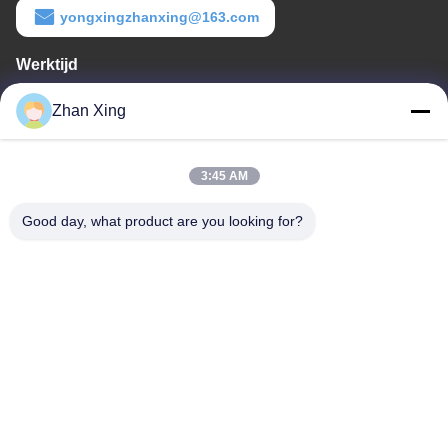
yongxingzhanxing@163.com
Werktijd
8:00-20:00
Zhan Xing
Ons adres
3:45 AM
Adres
De Commissie heeft in het kader van haar onderzoek naar de in
Good day, what product are you looking for?
de bijlage bij Verordening (EG) nr. 1225/2009 vermelde
maatregelen een aantal maatregelen genomen om de in de
bijlage bij Verordening (EG) nr. 1225/2009 vermelde maatregelen
te beperken.
Tel.
86-0755-29932659