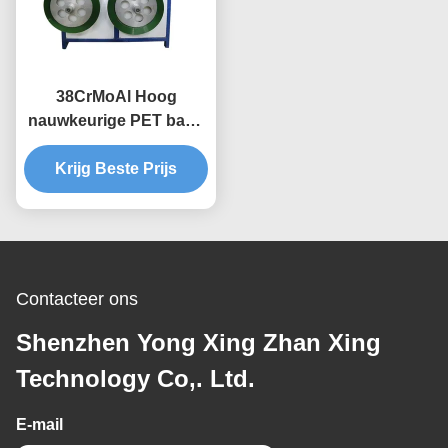
38CrMoAl Hoog
nauwkeurige PET band
productielijn, PET band
productie machine
Krijg Beste Prijs
Contacteer ons
Shenzhen Yong Xing Zhan Xing
Technology Co,. Ltd.
E-mail