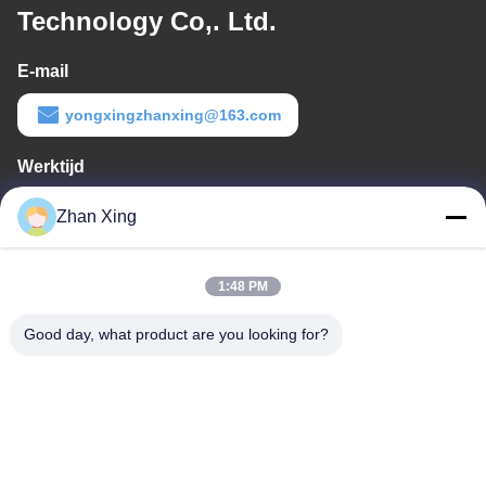
Technology Co,. Ltd.
E-mail
yongxingzhanxing@163.com
Werktijd
8:00-20:00
Zhan Xing
Ons adres
1:48 PM
Adres
De Commissie heeft in het kader van haar onderzoek naar de in
Good day, what product are you looking for?
de bijlage bij Verordening (EG) nr. 1225/2009 vermelde
maatregelen een aantal maatregelen genomen om de in de
bijlage bij Verordening (EG) nr. 1225/2009 vermelde maatregelen
te beperken.
Tel.