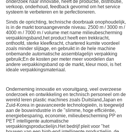
onderzoek naar innovatie, heeft de productie, distributie, 
verkoop, onderhoud, feedback gevormd om het service 
systeem te verbeteren en te perfectioneren.
Sinds de oprichting, technische doorbraak onophoudelijk, 
is in de markt toonaangevende niveau. 2500 m / 3000 m / 
4000 m / 7000 m / volume met name milieubescherming 
verpakkingsband,het product heeft een trekkracht, 
onthoofd, sterke kleefkracht, chartered kumite voordeel 
zoals minder slijtage, en gebruikt in de hele machine 
onbemande automatische assemblagelijn verpakking 
gebruik;En de kosten per meter meer voordelen dan 
andere verpakkingsband op de markt, kleur mooi, is het 
ideale verpakkingsmateriaal.
Onderneming innovatie en vooruitgang, veel overzeese 
onderzoek en ontwikkeling en technisch personeel om de 
wereld leren plastic machines zoals Duitsland,Japan en 
Zuid-Korea in geavanceerde technologieën, is toegewijd 
aan de bouwindustrie in de "slimme, hoge efficiëntie, 
energiebesparing, economie, milieubescherming PP en 
PET intelligente automatische 
verpakkingsproductielijn.Het bedrijf pleit voor "het 
bouwen van een high-end intelligente productielijn, de 