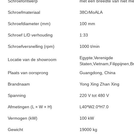
Schroefontwerp
met een breedte van niet m
Schroefmateriaal
38CrMoALA
Schroefdiameter (mm)
100 mm
Schroef L/D verhouding
1:33
Schroefversnelling (rpm)
1000 t/min
Egypte,Verenigde
Locatie van de showroom
Staten,Vietnam,Filippijnen,
Plaats van oorsprong
Guangdong, China
Brandnaam
Yong Xing Zhan Xing
Spanning
220 V tot 480 V
Afmetingen (L × W × H)
L40*W2.0*H7.0
Vermogen (kW)
100 kW
Gewicht
19000 kg