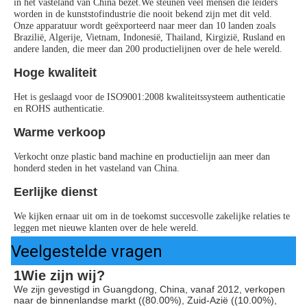
in het vasteland van China bezet.We steunen veel mensen die leiders 
worden in de kunststofindustrie die nooit bekend zijn met dit veld.
Onze apparatuur wordt geëxporteerd naar meer dan 10 landen zoals 
Brazilië, Algerije, Vietnam, Indonesië, Thailand, Kirgizië, Rusland en 
andere landen, die meer dan 200 productielijnen over de hele wereld.
Hoge kwaliteit
Het is geslaagd voor de ISO9001:2008 kwaliteitssysteem authenticatie 
en ROHS authenticatie.
Warme verkoop
Verkocht onze plastic band machine en productielijn aan meer dan 
honderd steden in het vasteland van China.
Eerlijke dienst
We kijken ernaar uit om in de toekomst succesvolle zakelijke relaties te 
leggen met nieuwe klanten over de hele wereld.
Veelgestelde vragen
1Wie zijn wij?
We zijn gevestigd in Guangdong, China, vanaf 2012, verkopen 
naar de binnenlandse markt ((80.00%), Zuid-Azië ((10.00%), 