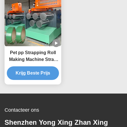
Pet pp Strapping Roll
Making Machine Strap
Band Packing Tape
Krijg Beste Prijs
Strip Productie
Extrusielijn
Contacteer ons
Shenzhen Yong Xing Zhan Xing