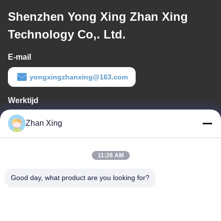
Shenzhen Yong Xing Zhan Xing
Technology Co,. Ltd.
E-mail
yongxingzhanxing@163.com
Werktijd
8:00-20:00
Zhan Xing
Ons adres
11:26 AM
Adres
De Commissie heeft in het kader van haar onderzoek naar de in
Good day, what product are you looking for?
de bijlage bij Verordening (EG) nr. 1225/2009 vermelde
maatregelen een aantal maatregelen genomen om de in de
bijlage bij Verordening (EG) nr. 1225/2009 vermelde maatregelen
te beperken.