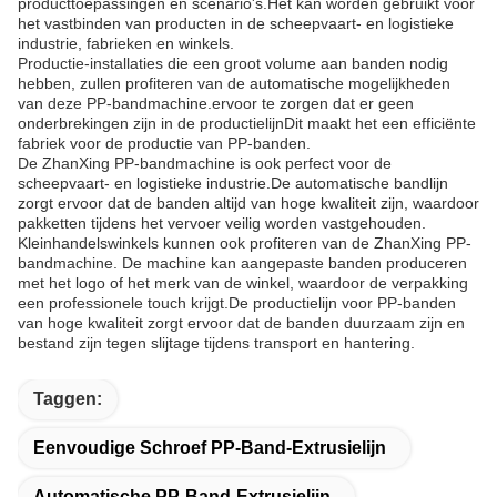
producttoepassingen en scenario's.Het kan worden gebruikt voor
het vastbinden van producten in de scheepvaart- en logistieke
industrie, fabrieken en winkels.
Productie-installaties die een groot volume aan banden nodig
hebben, zullen profiteren van de automatische mogelijkheden
van deze PP-bandmachine.ervoor te zorgen dat er geen
onderbrekingen zijn in de productielijnDit maakt het een efficiënte
fabriek voor de productie van PP-banden.
De ZhanXing PP-bandmachine is ook perfect voor de
scheepvaart- en logistieke industrie.De automatische bandlijn
zorgt ervoor dat de banden altijd van hoge kwaliteit zijn, waardoor
pakketten tijdens het vervoer veilig worden vastgehouden.
Kleinhandelswinkels kunnen ook profiteren van de ZhanXing PP-
bandmachine. De machine kan aangepaste banden produceren
met het logo of het merk van de winkel, waardoor de verpakking
een professionele touch krijgt.De productielijn voor PP-banden
van hoge kwaliteit zorgt ervoor dat de banden duurzaam zijn en
bestand zijn tegen slijtage tijdens transport en hantering.
Taggen:
Eenvoudige Schroef PP-Band-Extrusielijn
Automatische PP-Band-Extrusielijn