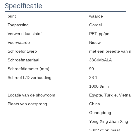
Specificatie
punt
waarde
Toepassing
Gordel
Verwerkt kunststof
PET, pp/pet
Voorwaarde
Nieuw
Schroefontwerp
met een breedte van 
Schroefmateriaal
38CrMoALA
Schroefdiameter (mm)
90
Schroef L/D verhouding
28:1
1000 t/min
Locatie van de showroom
Egypte, Turkije, Vietn
Plaats van oorsprong
China
Guangdong
Yong Xing Zhan Xing
380V of op maat