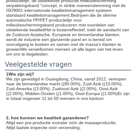
productielijn, de uitstekende productie milieubescherming 
verpakkingsband "concept, in strikte overeenstemming met de 
ISO9001 internationale kwaliteitsmanagement systeem 
standaard kwaliteitsmanagement.Bedrijven die de slimme 
automatische PP/PET-productielijn voor 
milieubeschermingsband produceren met voordelen van 
uitstekende kwaliteitHet is kosteneffectief, trekt de aandacht van 
de Zuidoost-Aziatische, Europese en binnenlandse klanten, 
wordt de industrie een glanzende parel.en is bereid om 
vooruitgang te boeken en samen met de massa's klanten te 
groeienWe verwelkomen mensen uit alle lagen van het leven 
om ons te begeleiden.
Veelgestelde vragen
1Wie zijn wij?
We zijn gevestigd in Guangdong, China, vanaf 2012, verkopen 
naar de binnenlandse markt ((80.00%), Zuid-Azië ((10.00%), 
Zuid-Amerika ((3.00%), Zuidoost-Azië ((2.00%), Oost-Azië 
((2.00%), Midden-Oosten ((1.00%), Oost-Europa ((1.00%)Er zijn 
in totaal ongeveer 11 tot 50 mensen in ons kantoor.
2. hoe kunnen we kwaliteit garanderen?
Altijd een pre-productie monster vóór de massaproductie;
Altijd laatste inspectie vóór verzending;