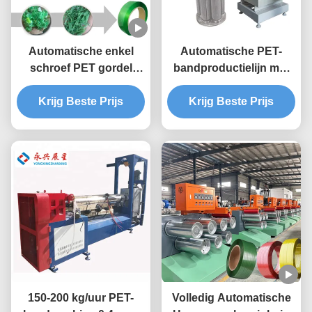
Automatische enkel
Automatische PET-
schroef PET gordel
bandproductielijn met
plastic band maken
hoge nauwkeurigheid
Krijg Beste Prijs
machine
Krijg Beste Prijs
150-200 kg/uur PET-
Volledig Automatische