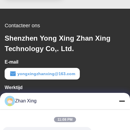
Contacteer ons
Shenzhen Yong Xing Zhan Xing
Technology Co,. Ltd.
E-mail
yongxingzhanxing@163.com
Werktijd
8:00-20:00
Zhan Xing
Ons adres
11:08 PM
Adres
De Commissie heeft in het kader van haar onderzoek naar de in