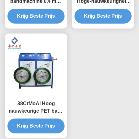
bandmachine 0,4 mm-
Hoge-nauwkeurigheid
1,5 mm
Enkele-schroef PET
Krijg Beste Prijs
Band Productielijn voor
Krijg Beste Prijs
PET Band Productie
38CrMoAl Hoog
nauwkeurige PET band
productielijn, PET band
productie machine
Krijg Beste Prijs