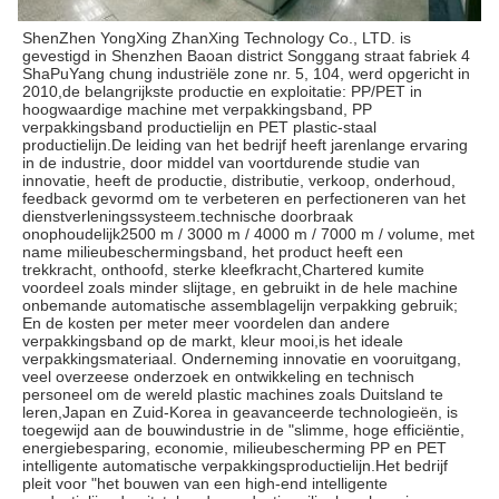
ShenZhen YongXing ZhanXing Technology Co., LTD. is 
gevestigd in Shenzhen Baoan district Songgang straat fabriek 4 
ShaPuYang chung industriële zone nr. 5, 104, werd opgericht in 
2010,de belangrijkste productie en exploitatie: PP/PET in 
hoogwaardige machine met verpakkingsband, PP 
verpakkingsband productielijn en PET plastic-staal 
productielijn.De leiding van het bedrijf heeft jarenlange ervaring 
in de industrie, door middel van voortdurende studie van 
innovatie, heeft de productie, distributie, verkoop, onderhoud, 
feedback gevormd om te verbeteren en perfectioneren van het 
dienstverleningssysteem.technische doorbraak 
onophoudelijk2500 m / 3000 m / 4000 m / 7000 m / volume, met 
name milieubeschermingsband, het product heeft een 
trekkracht, onthoofd, sterke kleefkracht,Chartered kumite 
voordeel zoals minder slijtage, en gebruikt in de hele machine 
onbemande automatische assemblagelijn verpakking gebruik; 
En de kosten per meter meer voordelen dan andere 
verpakkingsband op de markt, kleur mooi,is het ideale 
verpakkingsmateriaal. Onderneming innovatie en vooruitgang, 
veel overzeese onderzoek en ontwikkeling en technisch 
personeel om de wereld plastic machines zoals Duitsland te 
leren,Japan en Zuid-Korea in geavanceerde technologieën, is 
toegewijd aan de bouwindustrie in de "slimme, hoge efficiëntie, 
energiebesparing, economie, milieubescherming PP en PET 
intelligente automatische verpakkingsproductielijn.Het bedrijf 
pleit voor "het bouwen van een high-end intelligente 