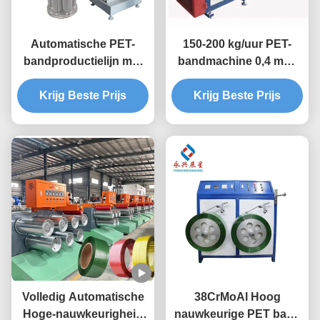
Automatische PET-
150-200 kg/uur PET-
bandproductielijn met
bandmachine 0,4 mm-
hoge nauwkeurigheid
1,5 mm
Krijg Beste Prijs
Krijg Beste Prijs
Volledig Automatische
38CrMoAl Hoog
Hoge-nauwkeurigheid
nauwkeurige PET band