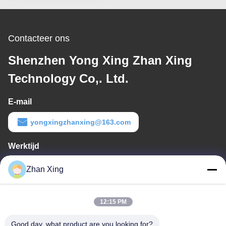
Contacteer ons
Shenzhen Yong Xing Zhan Xing
Technology Co,. Ltd.
E-mail
yongxingzhanxing@163.com
Werktijd
8:00-20:00
Zhan Xing
Ons adres
12:15 PM
Adres
De Commissie heeft in het kader van haar onderzoek naar de in
Good day, what product are you looking for?