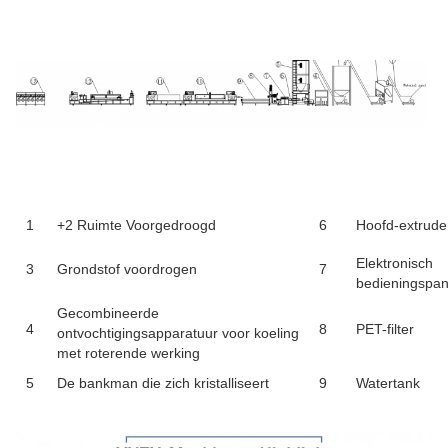
1
+2 Ruimte Voorgedroogd
6
Hoofd-extrude
Elektronisch
3
Grondstof voordrogen
7
bedieningspan
Gecombineerde
4
8
PET-filter
ontvochtigingsapparatuur voor koeling
met roterende werking
5
De bankman die zich kristalliseert
9
Watertank