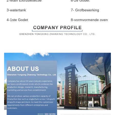
2-Main Extrusiesectie
6-2e Godet
3-watertank
7- Grofbewerking
4-1ste Godet
8-vormvormende oven