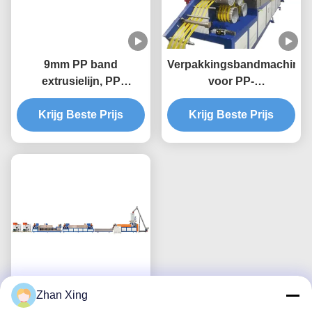
9mm PP band
Verpakkingsbandmachine
extrusielijn, PP
voor PP-
verpakkingsband
verpakkingsbandmachine
extrusie machine
Krijg Beste Prijs
Krijg Beste Prijs
Zhan Xing
Automatische PP-band-