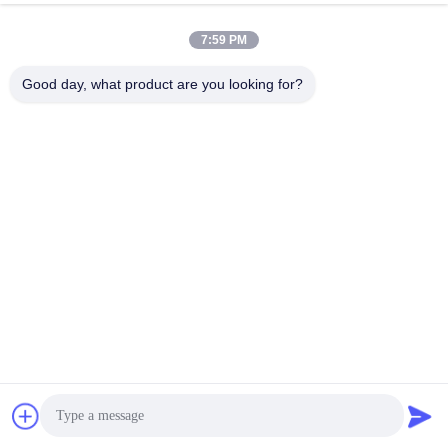
extrusielijn 9 mm plastic
7:59 PM
bandbandbandmachine
Krijg Beste Prijs
Good day, what product are you looking for?
Contacteer ons
Shenzhen Yong Xing Zhan Xing
Technology Co,. Ltd.
E-mail
yongxingzhanxing@163.com
Werktijd
8:00-20:00