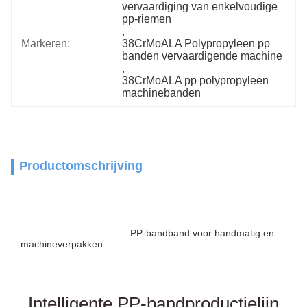
vervaardiging van enkelvoudige 
pp-riemen
, 
Markeren:
38CrMoALA Polypropyleen pp 
banden vervaardigende machine
, 
38CrMoALA pp polypropyleen 
machinebanden
Productomschrijving
PET-bandextrusiemachine PET-bandextrusiemachine bandproductielijn 
PP-bandextrusiemachine PP-band
PP-bandband voor handmatig en 
extrudermachine pp riem s
machineverpakken
Trapmachine pet strap extrusielijn pet strap band 
extrusielijn pet strap maken
machine prijs pet band machine plastic pet band maken machine PET 
band maken Plant PET Package Strap Band Extrusion Line
Intelligente PP-bandproductielijn