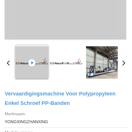
Vervaardigingsmachine Voor Polypropyleen
Enkel Schroef PP-Banden
Merknaam:
YONGXINGZHANXING