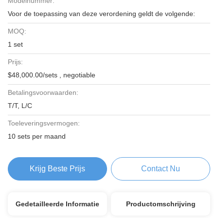
Modelnummer:
Voor de toepassing van deze verordening geldt de volgende:
MOQ:
1 set
Prijs:
$48,000.00/sets , negotiable
Betalingsvoorwaarden:
T/T, L/C
Toeleveringsvermogen:
10 sets per maand
Krijg Beste Prijs
Contact Nu
Gedetailleerde Informatie
Productomschrijving