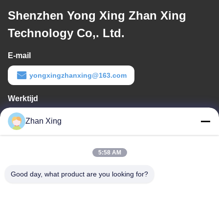
Shenzhen Yong Xing Zhan Xing
Technology Co,. Ltd.
E-mail
yongxingzhanxing@163.com
Werktijd
8:00-20:00
Zhan Xing
Ons adres
5:58 AM
Adres
De Commissie heeft in het kader van haar onderzoek naar de in
Good day, what product are you looking for?
de bijlage bij Verordening (EG) nr. 1225/2009 vermelde
maatregelen een aantal maatregelen genomen om de in de
bijlage bij Verordening (EG) nr. 1225/2009 vermelde maatregelen
te beperken.