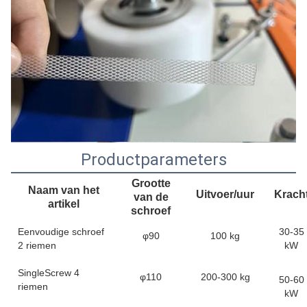
Productparameters
Grootte
Naam van het
Uitvoer/uur
Krach
van de
artikel
schroef
Eenvoudige schroef
30-35
φ90
100 kg
2 riemen
kW
SingleScrew 4
φ110
200-300 kg
50-60
riemen
kW