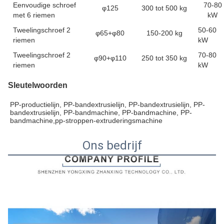
Eenvoudige schroef
70-80
φ125
300 tot 500 kg
met 6 riemen
kW
Tweelingschroef 2
50-60
φ65+φ80
150-200 kg
riemen
kW
Tweelingschroef 2
70-80
φ90+φ110
250 tot 350 kg
riemen
kW
Sleutelwoorden
PP-productielijn, PP-bandextrusielijn, PP-bandextrusielijn, PP-
bandextrusielijn, PP-bandmachine, PP-bandmachine, PP-
bandmachine,pp-stroppen-extruderingsmachine
Ons bedrijf