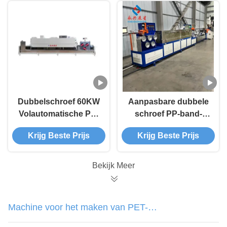
hoog efficiënte
banden
Dubbelschroef 60KW
Aanpasbare dubbele
Volautomatische PP-
schroef PP-band-
bandproductielijn
extrusielijn met 60 kW
Krijg Beste Prijs
Krijg Beste Prijs
voor de productie van
vermogen voor een
verpakkingsband met
hoge efficiëntie
hoge capaciteit
Bekijk Meer
Machine voor het maken van PET-
banden