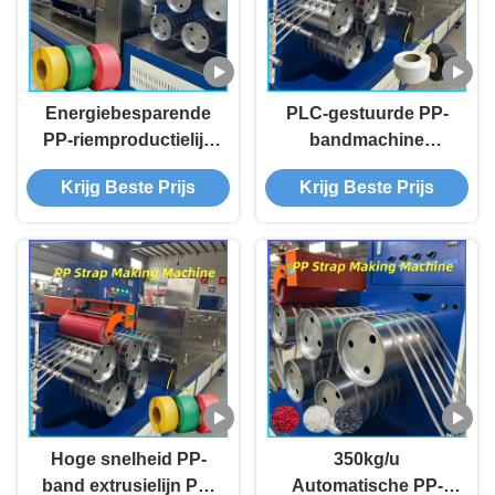
Energiebesparende
PLC-gestuurde PP-
PP-riemproductielijn
bandmachine
Industriële PP-
Volledige productie-
Krijg Beste Prijs
Krijg Beste Prijs
riemvervaardigingsmachine
installatie voor PP-
band
Hoge snelheid PP-
350kg/u
band extrusielijn PP-
Automatische PP-