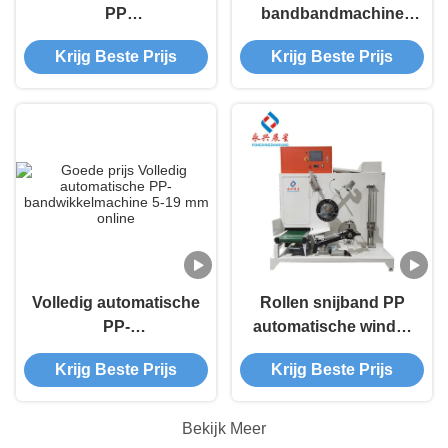
PP
bandbandmachine
bandrolproductiemachine
met PLC-
Krijg Beste Prijs
Krijg Beste Prijs
voor
besturingssysteem
milieuvriendelijke
en milieuvriendelijk
banden
ontwerp
Volledig automatische
Rollen snijband PP
PP-
automatische winder
bandwikkelmachine
machine
Krijg Beste Prijs
Krijg Beste Prijs
5-19 mm
Bekijk Meer