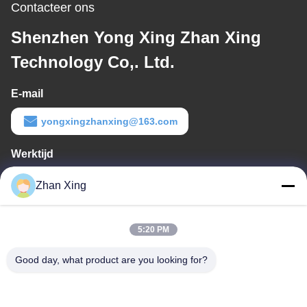
Contacteer ons
Shenzhen Yong Xing Zhan Xing
Technology Co,. Ltd.
E-mail
yongxingzhanxing@163.com
Werktijd
8:00-20:00
Zhan Xing
Ons adres
5:20 PM
Adres
De Commissie heeft in het kader van haar onderzoek naar de in
Good day, what product are you looking for?
de bijlage bij Verordening (EG) nr. 1225/2009 vermelde
maatregelen een aantal maatregelen genomen om de in de
bijlage bij Verordening (EG) nr. 1225/2009 vermelde maatregelen