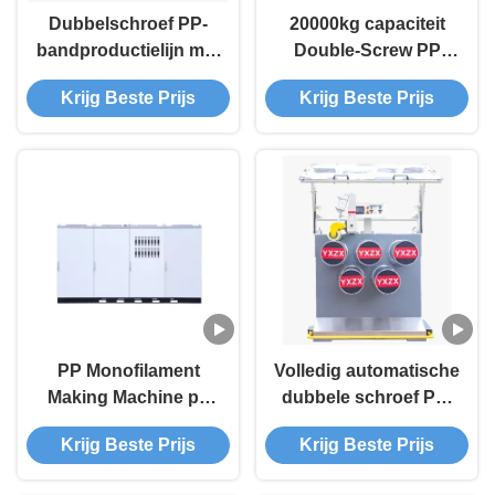
Dubbelschroef PP-
20000kg capaciteit
bandproductielijn met
Double-Screw PP
38CrMoALA
Strap Production Line
Krijg Beste Prijs
Krijg Beste Prijs
schroefmateriaal en
Volledig automatische
volledig automatische
PP Strapping Band
bediening
Making Machine
PP Monofilament
Volledig automatische
Making Machine pp
dubbele schroef PP-
Monofilament
bandproductielijn met
Krijg Beste Prijs
Krijg Beste Prijs
Extrusion Machine
60 kW aan vermogen
100% Volautomatisch
voor het maken van