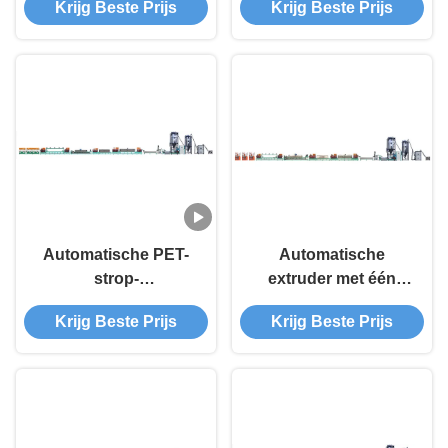
Krijg Beste Prijs
Krijg Beste Prijs
nauwkeurigheid
bandresultaten
Transparent PET-
band
Automatische PET-
Automatische
strop-
extruder met één
extruderingsmachine
schroef PET-
Krijg Beste Prijs
Krijg Beste Prijs
met één schroef voor
stropextrudermachine
de volumeproductie
met 3 koelzones