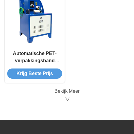
Automatische PET-
verpakkingsband
rollen banden
Krijg Beste Prijs
wikkeling machine
Bekijk Meer