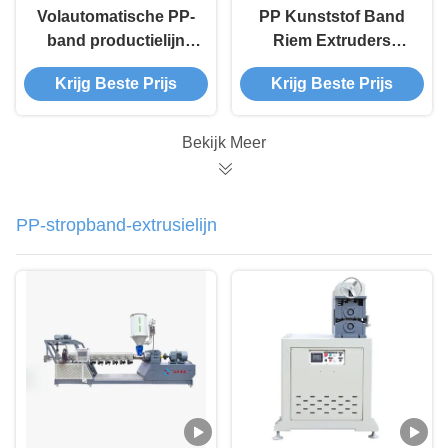
Volautomatische PP-
PP Kunststof Band
band productielijn
Riem Extruders
voor fabrieken
Productielijn PP Band
Krijg Beste Prijs
Krijg Beste Prijs
Riem Extrusie
Extruder Productielijn
Bekijk Meer
PP-stropband-extrusielijn