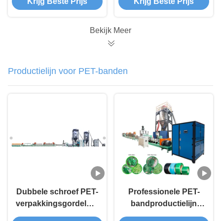
Krijg Beste Prijs
Krijg Beste Prijs
bandmachine
Bekijk Meer
Productielijn voor PET-banden
Dubbele schroef PET-
Professionele PET-
verpakkingsgordelmachine
bandproductielijn
met hoge
voor consistente en