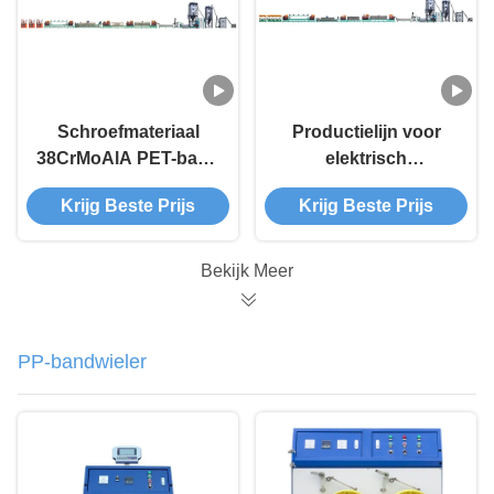
Schroefmateriaal
Productielijn voor
38CrMoAlA PET-band
elektrisch
Productielijn Uitvoer
aangedreven plastic
Krijg Beste Prijs
Krijg Beste Prijs
niet minder dan 7 ton
banden met een
/24 uur 9mm-25mm
maximale uitstoot van
300 kg/uur
Bekijk Meer
PP-bandwieler