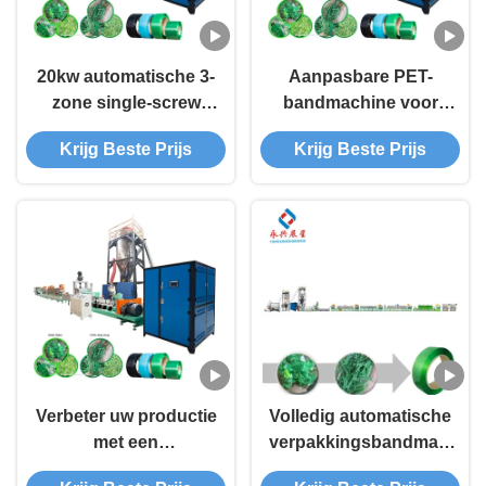
20kw automatische 3-
Aanpasbare PET-
zone single-screw
bandmachine voor
extruder zware PET
uw unieke
Krijg Beste Prijs
Krijg Beste Prijs
band extrusie
productiebehoeften
machine voor PET
chips
Verbeter uw productie
Volledig automatische
met een
verpakkingsbandmachine
hoogwaardige PET-
PET-bandmachine