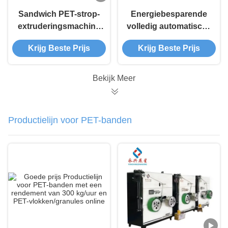
Sandwich PET-strop-
Energiebesparende
extruderingsmachine
volledig automatische
38CrMoAl enkel
PET-strop-extrusie-
Krijg Beste Prijs
Krijg Beste Prijs
schroef
machine Verticaal
Bekijk Meer
Productielijn voor PET-banden