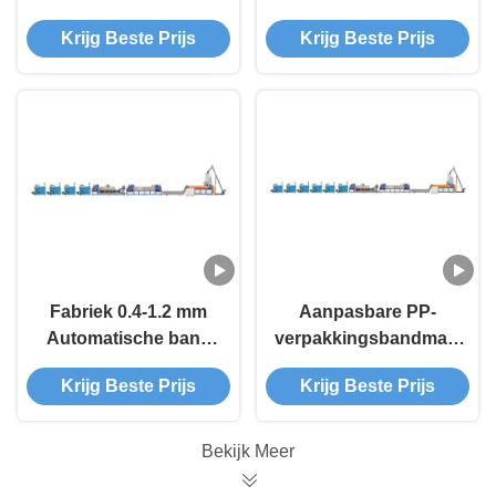
een hoge capaciteit
eenvoudige
Krijg Beste Prijs
Krijg Beste Prijs
bediening voor
hogere efficiëntie en
productie
Fabriek 0.4-1.2 mm
Aanpasbare PP-
Automatische band
verpakkingsbandmachine
productielijn voor PP
voor klantvereisten
Krijg Beste Prijs
Krijg Beste Prijs
materiaal
Bekijk Meer