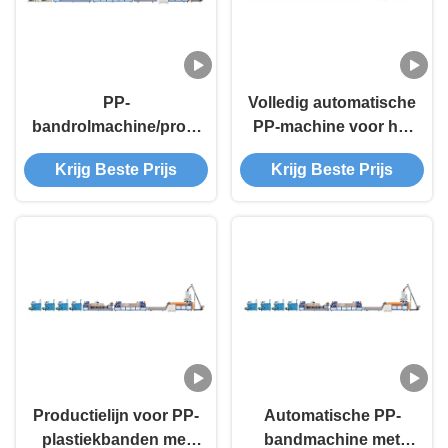
PP-
Volledig automatische
bandrolmachine/productielijn
PP-machine voor het
voor PP-bandrol met
maken van plastic
Krijg Beste Prijs
Krijg Beste Prijs
ingewikkelde kern
banden met een enkel
schroef 9 mm
Productielijn voor PP-
Automatische PP-
plastiekbanden met
bandmachine met