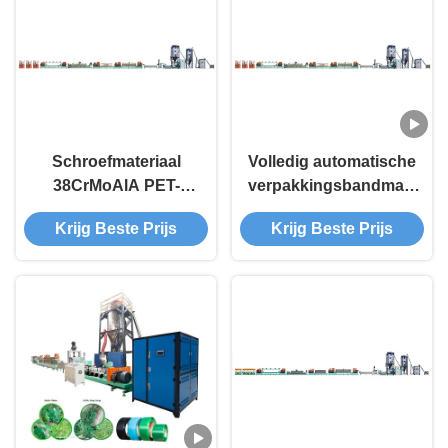
Schroefmateriaal
Volledig automatische
38CrMoAlA PET-
verpakkingsbandmachine
bandmachine met
Plastic PET
Krijg Beste Prijs
Krijg Beste Prijs
gegarandeerde
bandmachine
service en output