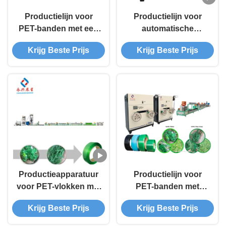
Productielijn voor
Productielijn voor
PET-banden met een
automatische
rendement van 300
wikkeling van PET-
Krijg Beste Prijs
Krijg Beste Prijs
kg/uur en PET-
banden 9mm-25mm
vlokken/granules
met een output van
1,5 ton/24 uur van
PET-vlokken of
korrels
Productieapparatuur
Productielijn voor
voor PET-vlokken met
PET-banden met
automatisch wikkelen
automatische
Krijg Beste Prijs
Krijg Beste Prijs
van PET-banden
wikkeling