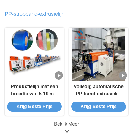
PP-stropband-extrusielijn
Productielijn met een
Volledig automatische
breedte van 5-19 mm
PP-band-extrusielijn
voor PP-
±0,03 mm Tolerantie
Krijg Beste Prijs
Krijg Beste Prijs
verpakkingsbanden
voor verpakking
Bekijk Meer