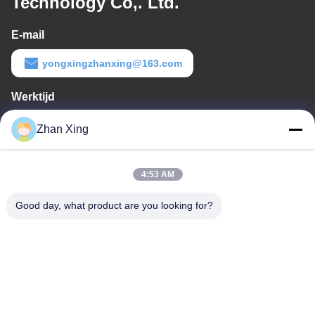
Technology Co,. Ltd.
E-mail
yongxingzhanxing@163.com
Werktijd
8:00-20:00
Zhan Xing
Ons adres
4:53 AM
Adres
De Commissie heeft in het kader van haar onderzoek naar de in
Good day, what product are you looking for?
de bijlage bij Verordening (EG) nr. 1225/2009 vermelde
maatregelen een aantal maatregelen genomen om de in de
bijlage bij Verordening (EG) nr. 1225/2009 vermelde maatregelen
te beperken.
Tel.
86-0755-29932659