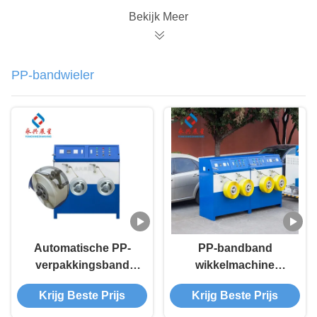
Bekijk Meer
PP-bandwieler
Automatische PP-
PP-bandband
verpakkingsband
wikkelmachine
wikkelmachine
gordel-extrusielijn
Krijg Beste Prijs
Krijg Beste Prijs
Winkelmachine