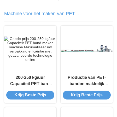
Machine voor het maken van PET-
banden
200-250 kg/uur
Productie van PET-
Capaciteit PET band
banden makkelijk
maken machine
gemaakt met 200-650
Krijg Beste Prijs
Krijg Beste Prijs
Maximaliseer uw
kg/h polyesterbanden
verpakking efficiëntie
maken apparatuur
met geavanceerde
technologie