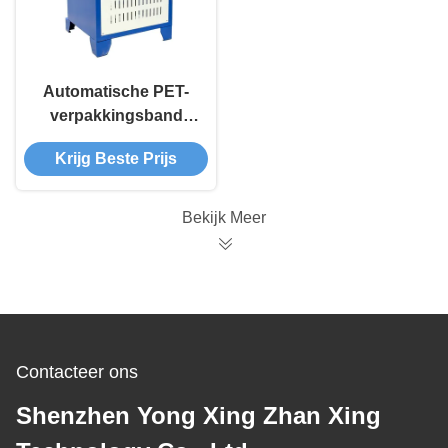
Automatische PET-
verpakkingsband
rollen banden
Krijg Beste Prijs
wikkeling machine
Bekijk Meer
Contacteer ons
Shenzhen Yong Xing Zhan Xing