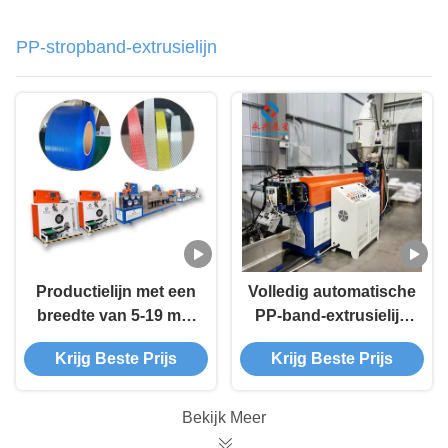
PP-stropband-extrusielijn
Productielijn met een
Volledig automatische
breedte van 5-19 mm
PP-band-extrusielijn
voor PP-
±0,03 mm Tolerantie
Krijg Beste Prijs
Krijg Beste Prijs
verpakkingsbanden
voor verpakking
Bekijk Meer