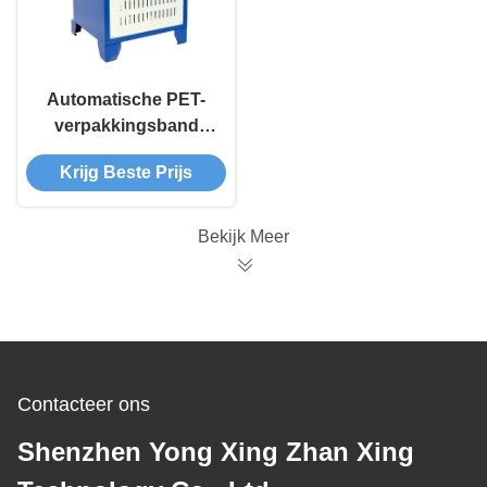
Automatische PET-
verpakkingsband
rollen banden
Krijg Beste Prijs
wikkeling machine
Bekijk Meer
Contacteer ons
Shenzhen Yong Xing Zhan Xing