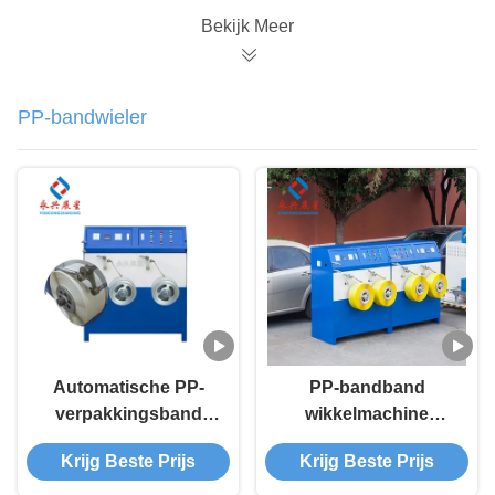
Bekijk Meer
PP-bandwieler
Automatische PP-
PP-bandband
verpakkingsband
wikkelmachine
wikkelmachine
gordel-extrusielijn
Krijg Beste Prijs
Krijg Beste Prijs
Winkelmachine