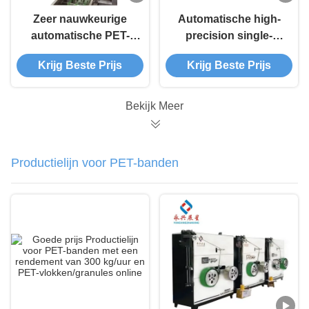
Zeer nauwkeurige
Automatische high-
automatische PET-
precision single-
bandenmachine met
screw PET band
Krijg Beste Prijs
Krijg Beste Prijs
enkelschroefsextrusie
maken machine en
voor de productie van
PET band
PET-
productielijn
Bekijk Meer
verpakkingsbanden
Productielijn voor PET-banden