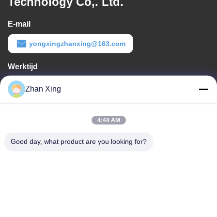
Technology Co,. Ltd.
E-mail
yongxingzhanxing@163.com
Werktijd
8:00-20:00
Zhan Xing
Ons adres
4:44 AM
Adres
De Commissie heeft in het kader van haar onderzoek naar de in
Good day, what product are you looking for?
de bijlage bij Verordening (EG) nr. 1225/2009 vermelde
maatregelen een aantal maatregelen genomen om de in de
bijlage bij Verordening (EG) nr. 1225/2009 vermelde maatregelen
te beperken.
Tel.
86-0755-29932659