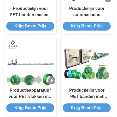
Productielijn voor
Productielijn voor
PET-banden met een
automatische
rendement van 300
wikkeling van PET-
Krijg Beste Prijs
Krijg Beste Prijs
kg/uur en PET-
banden 9mm-25mm
vlokken/granules
met een output van
1,5 ton/24 uur van
PET-vlokken of
korrels
Productieapparatuur
Productielijn voor
voor PET-vlokken met
PET-banden met
automatisch wikkelen
automatische
Krijg Beste Prijs
Krijg Beste Prijs
van PET-banden
wikkeling