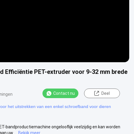
Video
 Efficiëntie PET-extruder voor 9-32 mm brede
Contact nu
Deel
ningen
voor het uitstrekken van een enkel schroefband voor dieren
T-bandproductiemachine ongelooflijk veelzijdig en kan worden
an uw ...
Bekijk meer