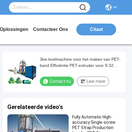
Oplossingen
Contacteer Ons
Citaat
3kw koelmachine voor het maken van PET-
band Efficiëntie PET-extruder voor 9-32
mm brede PET-banden
Contact nu
Leer meer
Gerelateerde video's
Fully Automatic High-
accuracy Single-screw
PET Strap Production