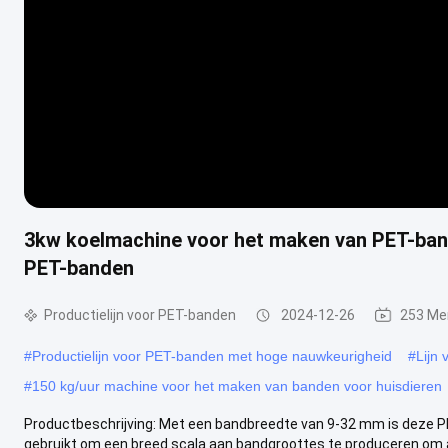
3kw koelmachine voor het maken van PET-band
PET-banden
Productielijn voor PET-banden
2024-12-26
253 Me
#
Productielijn voor PET-banden met hoge nauwkeurigheid
#
Lijn 
#
150 kg/uur machine voor het maken van banden voor huisdieren
Productbeschrijving: Met een bandbreedte van 9-32 mm is deze PE
gebruikt om een breed scala aan bandgroottes te produceren om a