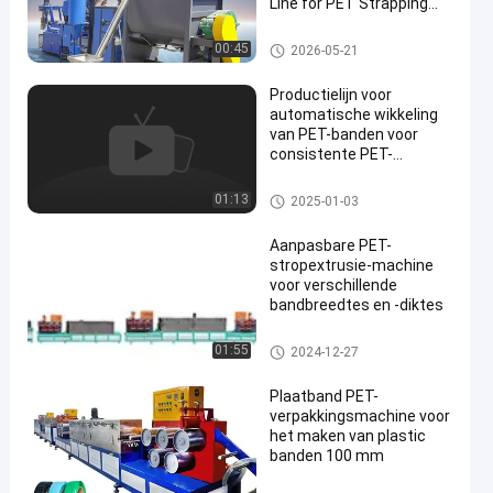
Line for PET Strapping
Band Manufacturing
Productielijn voor PET-banden
00:45
2026-05-21
Productielijn voor
automatische wikkeling
van PET-banden voor
consistente PET-
productie van
polyethyleentereftalaat
Productielijn voor PET-banden
01:13
2025-01-03
Aanpasbare PET-
stropextrusie-machine
voor verschillende
bandbreedtes en -diktes
Machine voor het maken van P
01:55
2024-12-27
ET-banden
Plaatband PET-
verpakkingsmachine voor
het maken van plastic
banden 100 mm