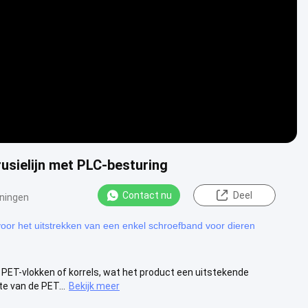
Video
usielijn met PLC-besturing
Contact nu
Deel
ningen
voor het uitstrekken van een enkel schroefband voor dieren
 PET-vlokken of korrels, wat het product een uitstekende
e van de PET...
Bekijk meer