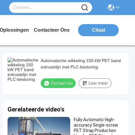
Oplossingen
Contacteer Ons
Citaat
Automatische wikkeling 150 kW PET band
extrusielijn met PLC-besturing
Contact nu
Leer meer
Gerelateerde video's
Fully Automatic High-
accuracy Single-screw
PET Strap Production