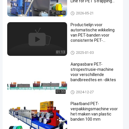
Line for PET Strapping
Band Manufacturing
Productielijn voor PET-banden
00:45
2026-05-21
Productielijn voor
automatische wikkeling
van PET-banden voor
consistente PET-
productie van
polyethyleentereftalaat
Productielijn voor PET-banden
01:13
2025-01-03
Aanpasbare PET-
stropextrusie-machine
voor verschillende
bandbreedtes en -diktes
Machine voor het maken van P
01:55
2024-12-27
ET-banden
Plaatband PET-
verpakkingsmachine voor
het maken van plastic
banden 100 mm