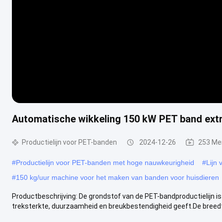
Automatische wikkeling 150 kW PET band extr
Productielijn voor PET-banden
2024-12-26
253 Me
#
Productielijn voor PET-banden met hoge nauwkeurigheid
#
Lijn 
#
150 kg/uur machine voor het maken van banden voor huisdieren
Productbeschrijving: De grondstof van de PET-bandproductielijn is
treksterkte, duurzaamheid en breukbestendigheid geeft.De breedt