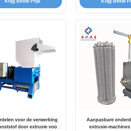
Krijg Beste Prijs
Krijg Beste Pr
aangedreven en
tstofverpakkingsmateriaal
delen voor de verwerking
Aanpasbare onderd
nststof door extrusie voor
extrusie-machines