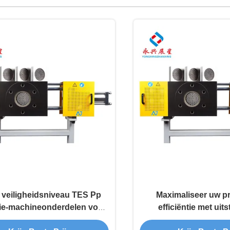
veiligheidsniveau TES Pp
Maximaliseer uw pr
ie-machineonderdelen voor
efficiëntie met uit
kingsbanden met elektrisch
onderdelen voor extru