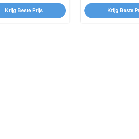
ede plasticiteit en voor
specifieke productie
Krijg Beste Prijs
Krijg Beste Pr
tstofverpakkingsmateriaal