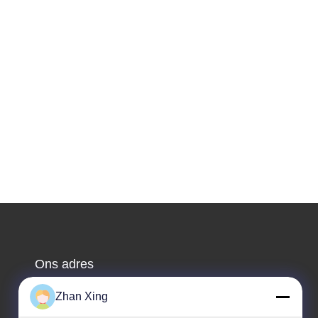
Ons adres
Adres
Zhan Xing
De Commissie heeft in het kader van haar onderzoek