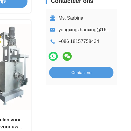
Contacteer ons
ijs
Ms. Sarbina
yongxingzhanxing@163.com
+086 18157758434
Contact nu
elen voor
 voor uw