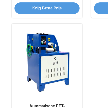
voor een soepel productieproces
go
Krijg Beste Prijs
en een hoge plasticiteit
kuns
Automatische PET-