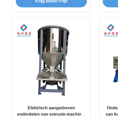
Krijg Beste Prijs
kuns
Elektrisch aangedreven
Onder
onderdelen van extrusie-machines
van ku