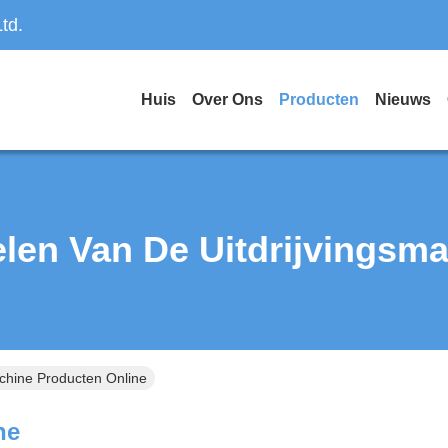
td.
Huis
Over Ons
Producten
Nieuws
len Van De Uitdrijvingsm
chine Producten Online
ne