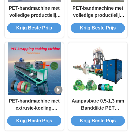
PET-bandmachine met
PET-bandmachine met
volledige productielijn
volledige productielijn
van voordrogen tot
van voordrogen tot
Krijg Beste Prijs
Krijg Beste Prijs
wikkelen met tractie-
wikkelen met tractie-
rekken en
rekken en
embossingstappen
embossingstappen
PET-bandmachine met
Aanpasbare 0,5-1,3 mm
extrusie-koeling,
Banddikte PET
trekkracht, rekken,
Bandenmachine met
Krijg Beste Prijs
Krijg Beste Prijs
embossing en
200-650 kg/u
secundaire koeling
Productiecapaciteit en 1