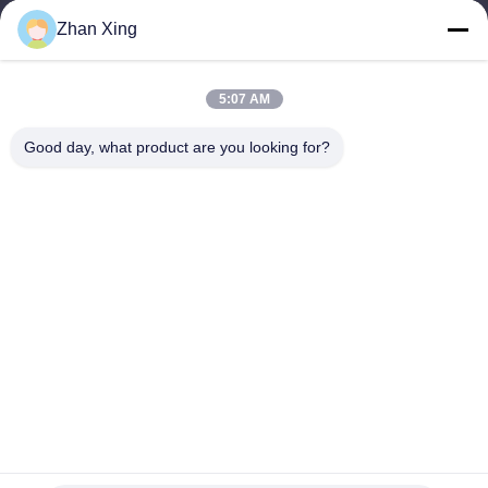
8:00-20:00
Zhan Xing
Ons adres
5:07 AM
Adres
De Commissie heeft in het kader van haar onderzoek naar de in
Good day, what product are you looking for?
de bijlage bij Verordening (EG) nr. 1225/2009 vermelde
maatregelen een aantal maatregelen genomen om de in de
bijlage bij Verordening (EG) nr. 1225/2009 vermelde maatregelen
te beperken.
Tel.
86-0755-29932659
De Goede Kwaliteit van China PP-bandmachine Leverancier.
Copyright © -2026 Shenzhen Yong Xing Zhan Xing Technology
Co,. Ltd. . Alle rechten voorbehoudena.