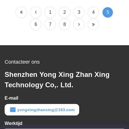
jaar Garantie
1
2
3
4
5
6
7
8
Contacteer ons
Shenzhen Yong Xing Zhan Xing
Technology Co,. Ltd.
E-mail
yongxingzhanxing@163.com
Werktijd