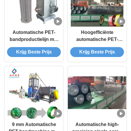
Automatische PET-
Hoogefficiënte
bandproductielijn met
automatische PET-
hoge nauwkeurigheid
bandvervaardigingsmachi
Krijg Beste Prijs
Krijg Beste Prijs
voor 9 mm PET-
bandproductielijn
9 mm Automatische
Automatische high-