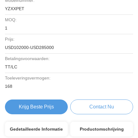
Modelnummer:
YZXXPET
MOQ:
1
Prijs:
USD102000-USD285000
Betalingsvoorwaarden:
TT/LC
Toeleveringsvermogen:
168
Krijg Beste Prijs
Contact Nu
Gedetailleerde Informatie
Productomschrijving