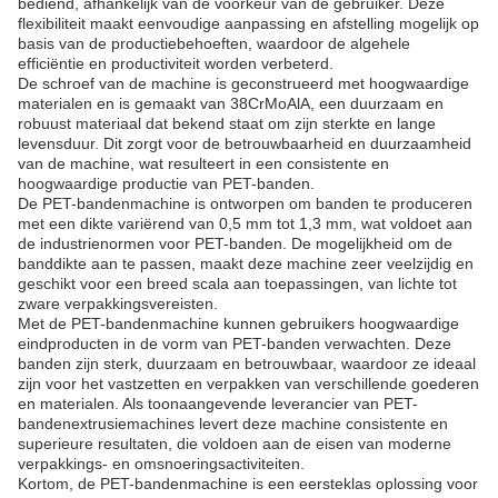
bediend, afhankelijk van de voorkeur van de gebruiker. Deze
flexibiliteit maakt eenvoudige aanpassing en afstelling mogelijk op
basis van de productiebehoeften, waardoor de algehele
efficiëntie en productiviteit worden verbeterd.
De schroef van de machine is geconstrueerd met hoogwaardige
materialen en is gemaakt van 38CrMoAlA, een duurzaam en
robuust materiaal dat bekend staat om zijn sterkte en lange
levensduur. Dit zorgt voor de betrouwbaarheid en duurzaamheid
van de machine, wat resulteert in een consistente en
hoogwaardige productie van PET-banden.
De PET-bandenmachine is ontworpen om banden te produceren
met een dikte variërend van 0,5 mm tot 1,3 mm, wat voldoet aan
de industrienormen voor PET-banden. De mogelijkheid om de
banddikte aan te passen, maakt deze machine zeer veelzijdig en
geschikt voor een breed scala aan toepassingen, van lichte tot
zware verpakkingsvereisten.
Met de PET-bandenmachine kunnen gebruikers hoogwaardige
eindproducten in de vorm van PET-banden verwachten. Deze
banden zijn sterk, duurzaam en betrouwbaar, waardoor ze ideaal
zijn voor het vastzetten en verpakken van verschillende goederen
en materialen. Als toonaangevende leverancier van PET-
bandenextrusiemachines levert deze machine consistente en
superieure resultaten, die voldoen aan de eisen van moderne
verpakkings- en omsnoeringsactiviteiten.
Kortom, de PET-bandenmachine is een eersteklas oplossing voor