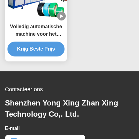
Volledig automatische
machine voor het
vervaardigen van PET-
banden voor plastic
Krijg Beste Prijs
verpakkingsbanden
Contacteer ons
Shenzhen Yong Xing Zhan Xing
Technology Co,. Ltd.
E-mail