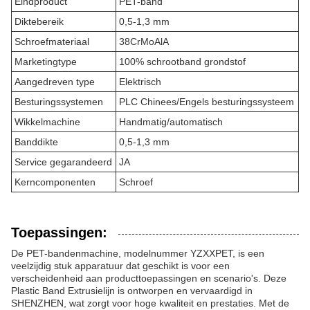
Eindproduct
PET-band
Diktebereik
0,5-1,3 mm
Schroefmateriaal
38CrMoAlA
Marketingtype
100% schrootband grondstof
Aangedreven type
Elektrisch
Besturingssystemen
PLC Chinees/Engels besturingssysteem
Wikkelmachine
Handmatig/automatisch
Banddikte
0,5-1,3 mm
Service gegarandeerd
JA
Kerncomponenten
Schroef
Toepassingen:
De PET-bandenmachine, modelnummer YZXXPET, is een
veelzijdig stuk apparatuur dat geschikt is voor een
verscheidenheid aan producttoepassingen en scenario's. Deze
Plastic Band Extrusielijn is ontworpen en vervaardigd in
SHENZHEN, wat zorgt voor hoge kwaliteit en prestaties. Met de