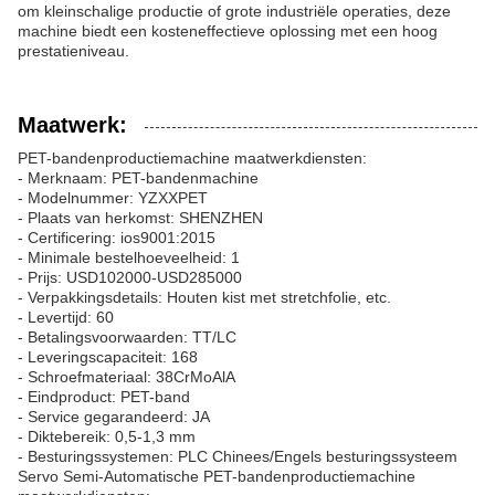
om kleinschalige productie of grote industriële operaties, deze
machine biedt een kosteneffectieve oplossing met een hoog
prestatieniveau.
Maatwerk:
PET-bandenproductiemachine maatwerkdiensten:
- Merknaam: PET-bandenmachine
- Modelnummer: YZXXPET
- Plaats van herkomst: SHENZHEN
- Certificering: ios9001:2015
- Minimale bestelhoeveelheid: 1
- Prijs: USD102000-USD285000
- Verpakkingsdetails: Houten kist met stretchfolie, etc.
- Levertijd: 60
- Betalingsvoorwaarden: TT/LC
- Leveringscapaciteit: 168
- Schroefmateriaal: 38CrMoAlA
- Eindproduct: PET-band
- Service gegarandeerd: JA
- Diktebereik: 0,5-1,3 mm
- Besturingssystemen: PLC Chinees/Engels besturingssysteem
Servo Semi-Automatische PET-bandenproductiemachine