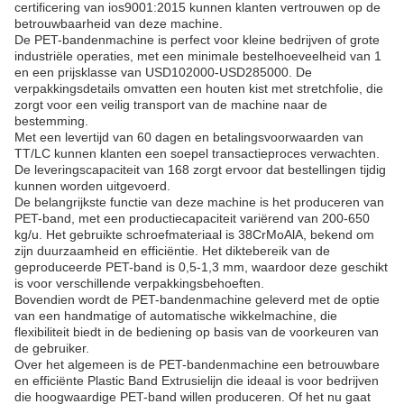
certificering van ios9001:2015 kunnen klanten vertrouwen op de
betrouwbaarheid van deze machine.
De PET-bandenmachine is perfect voor kleine bedrijven of grote
industriële operaties, met een minimale bestelhoeveelheid van 1
en een prijsklasse van USD102000-USD285000. De
verpakkingsdetails omvatten een houten kist met stretchfolie, die
zorgt voor een veilig transport van de machine naar de
bestemming.
Met een levertijd van 60 dagen en betalingsvoorwaarden van
TT/LC kunnen klanten een soepel transactieproces verwachten.
De leveringscapaciteit van 168 zorgt ervoor dat bestellingen tijdig
kunnen worden uitgevoerd.
De belangrijkste functie van deze machine is het produceren van
PET-band, met een productiecapaciteit variërend van 200-650
kg/u. Het gebruikte schroefmateriaal is 38CrMoAlA, bekend om
zijn duurzaamheid en efficiëntie. Het diktebereik van de
geproduceerde PET-band is 0,5-1,3 mm, waardoor deze geschikt
is voor verschillende verpakkingsbehoeften.
Bovendien wordt de PET-bandenmachine geleverd met de optie
van een handmatige of automatische wikkelmachine, die
flexibiliteit biedt in de bediening op basis van de voorkeuren van
de gebruiker.
Over het algemeen is de PET-bandenmachine een betrouwbare
en efficiënte Plastic Band Extrusielijn die ideaal is voor bedrijven
die hoogwaardige PET-band willen produceren. Of het nu gaat