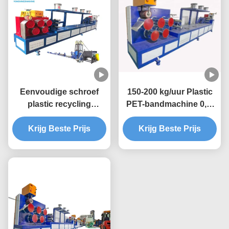
Eenvoudige schroef
150-200 kg/uur Plastic
plastic recycling
PET-bandmachine 0,4-
machine 9 mm PET
1,5 mm
band extrusie lijn
Krijg Beste Prijs
Krijg Beste Prijs