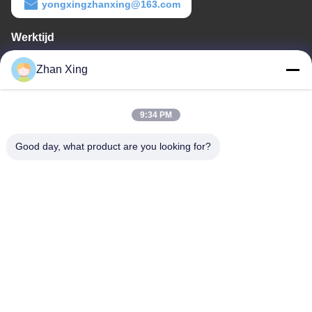
yongxingzhanxing@163.com
Werktijd
8:00-20:00
Zhan Xing
Ons adres
9:34 PM
Adres
De Commissie heeft in het kader van haar onderzoek naar de in
Good day, what product are you looking for?
de bijlage bij Verordening (EG) nr. 1225/2009 vermelde
maatregelen een aantal maatregelen genomen om de in de
bijlage bij Verordening (EG) nr. 1225/2009 vermelde maatregelen
te beperken.
Tel.
86-0755-29932659