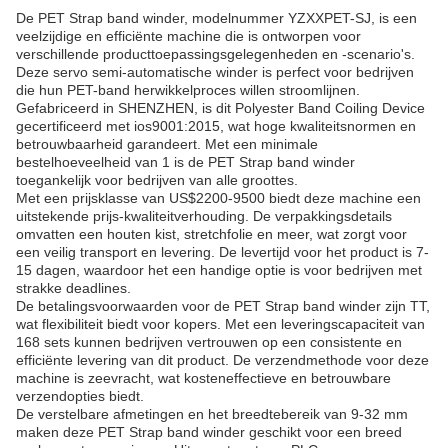
De PET Strap band winder, modelnummer YZXXPET-SJ, is een
veelzijdige en efficiënte machine die is ontworpen voor
verschillende producttoepassingsgelegenheden en -scenario's.
Deze servo semi-automatische winder is perfect voor bedrijven
die hun PET-band herwikkelproces willen stroomlijnen.
Gefabriceerd in SHENZHEN, is dit Polyester Band Coiling Device
gecertificeerd met ios9001:2015, wat hoge kwaliteitsnormen en
betrouwbaarheid garandeert. Met een minimale
bestelhoeveelheid van 1 is de PET Strap band winder
toegankelijk voor bedrijven van alle groottes.
Met een prijsklasse van US$2200-9500 biedt deze machine een
uitstekende prijs-kwaliteitverhouding. De verpakkingsdetails
omvatten een houten kist, stretchfolie en meer, wat zorgt voor
een veilig transport en levering. De levertijd voor het product is 7-
15 dagen, waardoor het een handige optie is voor bedrijven met
strakke deadlines.
De betalingsvoorwaarden voor de PET Strap band winder zijn TT,
wat flexibiliteit biedt voor kopers. Met een leveringscapaciteit van
168 sets kunnen bedrijven vertrouwen op een consistente en
efficiënte levering van dit product. De verzendmethode voor deze
machine is zeevracht, wat kosteneffectieve en betrouwbare
verzendopties biedt.
De verstelbare afmetingen en het breedtebereik van 9-32 mm
maken deze PET Strap band winder geschikt voor een breed