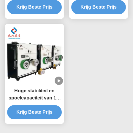
binnendiameterbereik
Krijg Beste Prijs
voor Zwaar Belast
Krijg Beste Prijs
tot 400 mm
Verpakken
Hoge stabiliteit en
spoelcapaciteit van 10-
70 kg PET-bandwinder
voor oceaanvaart op
Krijg Beste Prijs
zijn best