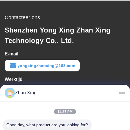
Contacteer ons
Shenzhen Yong Xing Zhan Xing
Technology Co,. Ltd.
E-mail
yongxingzhanxing@163.com
Werktijd
8:00-20:00
Zhan Xing
Ons adres
11:27 PM
Adres
De Commissie heeft in het kader van haar onderzoek naar de in
Good day, what product are you looking for?
de bijlage bij Verordening (EG) nr. 1225/2009 vermelde