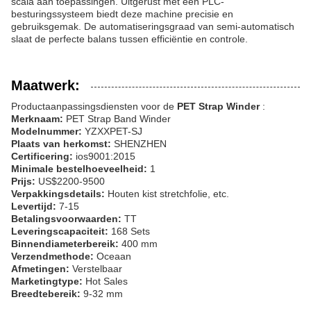
scala aan toepassingen. Uitgerust met een PLC-
besturingssysteem biedt deze machine precisie en
gebruiksgemak. De automatiseringsgraad van semi-automatisch
slaat de perfecte balans tussen efficiëntie en controle.
Maatwerk:
Productaanpassingsdiensten voor de
PET Strap Winder
:
Merknaam:
PET Strap Band Winder
Modelnummer:
YZXXPET-SJ
Plaats van herkomst:
SHENZHEN
Certificering:
ios9001:2015
Minimale bestelhoeveelheid:
1
Prijs:
US$2200-9500
Verpakkingsdetails:
Houten kist stretchfolie, etc.
Levertijd:
7-15
Betalingsvoorwaarden:
TT
Leveringscapaciteit:
168 Sets
Binnendiameterbereik:
400 mm
Verzendmethode:
Oceaan
Afmetingen:
Verstelbaar
Marketingtype:
Hot Sales
Breedtebereik:
9-32 mm