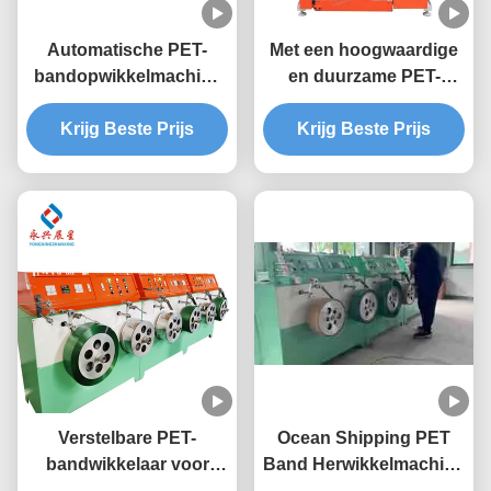
Automatische PET-
Met een hoogwaardige
bandopwikkelmachine
en duurzame PET-
met hoge stabiliteit en
bandwinder kunnen
dubbel station voor
Krijg Beste Prijs
Krijg Beste Prijs
PET-bandjes
industrieel gebruik
moeiteloos worden
gewind
Verstelbare PET-
Ocean Shipping PET
bandwikkelaar voor
Band Herwikkelmachine
hoge stabiliteit en
9-32mm Breedtebereik