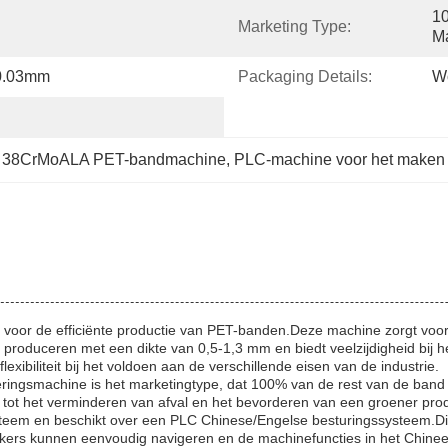
10
Marketing Type:
Ma
0.03mm
Packaging Details:
Wo
 
38CrMoALA PET-bandmachine
, 
PLC-machine voor het maken
oor de efficiënte productie van PET-banden.Deze machine zorgt voor
roduceren met een dikte van 0,5-1,3 mm en biedt veelzijdigheid bij h
exibiliteit bij het voldoen aan de verschillende eisen van de industrie.
gsmachine is het marketingtype, dat 100% van de rest van de band gr
ij tot het verminderen van afval en het bevorderen van een groener pro
steem en beschikt over een PLC Chinese/Engelse besturingssysteem.D
ikers kunnen eenvoudig navigeren en de machinefuncties in het Chinee