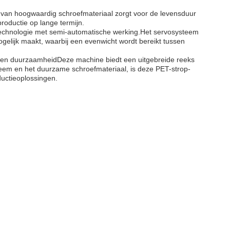
 van hoogwaardig schroefmateriaal zorgt voor de levensduur
roductie op lange termijn.
echnologie met semi-automatische werking.Het servosysteem
ogelijk maakt, waarbij een evenwicht wordt bereikt tussen
n.en duurzaamheidDeze machine biedt een uitgebreide reeks
eem en het duurzame schroefmateriaal, is deze PET-strop-
ductieoplossingen.