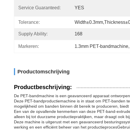
Service Guaranteed:
YES
Tolerance:
Width±0.3mm,Thickness±
Supply Ability:
168
Markeren:
1.3mm PET-bandmachine
,
Productomschrijving
Productbeschrijving:
De PET-bandmachine is een geavanceerd apparaat ontworpen v
Deze PET-bandproductiemachine is in staat om PET-banden te p
mogelijkheid om banden binnen dit bereik te produceren, biedt fl
Een van de opvallende kenmerken van deze PET-band-extruderin
alleen bij tot duurzame productiepraktijken, maar draagt ook b
Deze machine is uitgerust met een geavanceerd besturingssy
werking en een efficiënt beheer van het productieprocesGebru