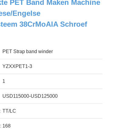
ikte PET Band Maken Machine
ese/Engelse
steem 38CrMoAlA Schroef
PET Strap band winder
YZXXPET1-3
1
USD115000-USD125000
:
TT/LC
:
168