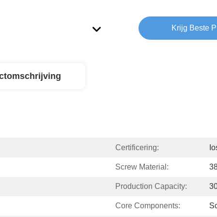
Krijg Beste P
ctomschrijving
Certificering:
I
Screw Material:
3
Production Capacity:
3
Core Components:
S