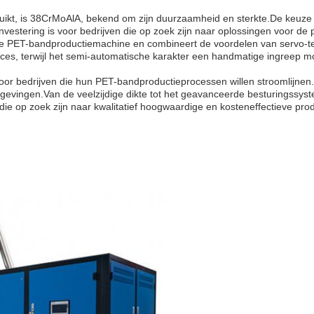
uikt, is 38CrMoAlA, bekend om zijn duurzaamheid en sterkte.De keuze
estering is voor bedrijven die op zoek zijn naar oplossingen voor de p
he PET-bandproductiemachine en combineert de voordelen van servo-t
oces, terwijl het semi-automatische karakter een handmatige ingreep m
oor bedrijven die hun PET-bandproductieprocessen willen stroomlijne
evingen.Van de veelzijdige dikte tot het geavanceerde besturingssyst
ie op zoek zijn naar kwalitatief hoogwaardige en kosteneffectieve pro