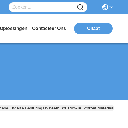
Oplossingen
Contacteer Ons
Citaat
ese/Engelse Besturingssysteem 38CrMoAlA Schroef Materiaal