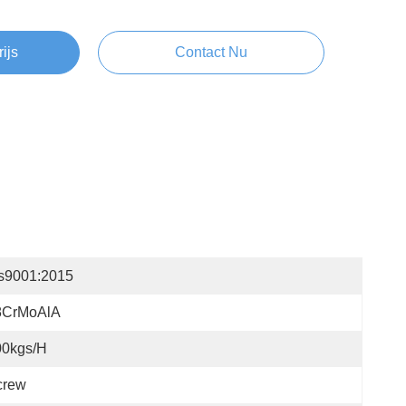
rijs
Contact Nu
os9001:2015
8CrMoAlA
00kgs/H
crew