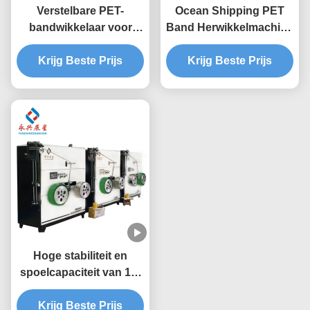
Verstelbare PET-
Ocean Shipping PET
bandwikkelaar voor
Band Herwikkelmachine
hoge stabiliteit en
9-32mm Breedtebereik
binnendiameterbereik
Krijg Beste Prijs
voor Zwaar Belast
Krijg Beste Prijs
tot 400 mm
Verpakken
Hoge stabiliteit en
spoelcapaciteit van 10-
70 kg PET-bandwinder
voor oceaanvaart op
Krijg Beste Prijs