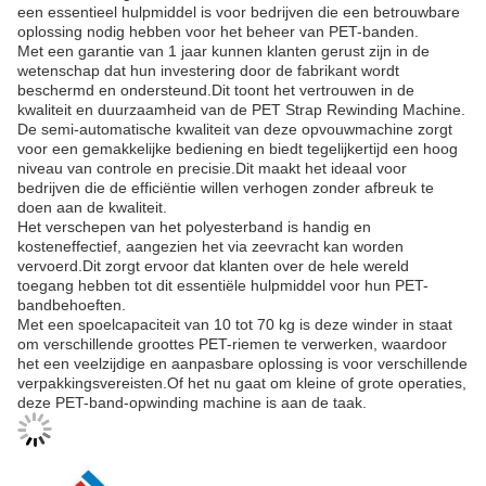
een essentieel hulpmiddel is voor bedrijven die een betrouwbare
oplossing nodig hebben voor het beheer van PET-banden.
Met een garantie van 1 jaar kunnen klanten gerust zijn in de
wetenschap dat hun investering door de fabrikant wordt
beschermd en ondersteund.Dit toont het vertrouwen in de
kwaliteit en duurzaamheid van de PET Strap Rewinding Machine.
De semi-automatische kwaliteit van deze opvouwmachine zorgt
voor een gemakkelijke bediening en biedt tegelijkertijd een hoog
niveau van controle en precisie.Dit maakt het ideaal voor
bedrijven die de efficiëntie willen verhogen zonder afbreuk te
doen aan de kwaliteit.
Het verschepen van het polyesterband is handig en
kosteneffectief, aangezien het via zeevracht kan worden
vervoerd.Dit zorgt ervoor dat klanten over de hele wereld
toegang hebben tot dit essentiële hulpmiddel voor hun PET-
bandbehoeften.
Met een spoelcapaciteit van 10 tot 70 kg is deze winder in staat
om verschillende groottes PET-riemen te verwerken, waardoor
het een veelzijdige en aanpasbare oplossing is voor verschillende
verpakkingsvereisten.Of het nu gaat om kleine of grote operaties,
deze PET-band-opwinding machine is aan de taak.