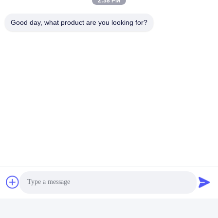
2:38 PM
Adres
De Commissie heeft in het kader van haar onderzoek naar de in
Good day, what product are you looking for?
de bijlage bij Verordening (EG) nr. 1225/2009 vermelde
maatregelen een aantal maatregelen genomen om de in de
bijlage bij Verordening (EG) nr. 1225/2009 vermelde maatregelen
te beperken.
Tel.
86-0755-29932659
De Goede Kwaliteit van China PP-bandmachine Leverancier.
Copyright © -2026 Shenzhen Yong Xing Zhan Xing Technology
Co,. Ltd. . Alle rechten voorbehoudena.
Privacybeleid
|
Sitemap