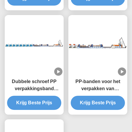
productiviteit en een
volledig automatische
werking voor een
bandbreedte van 5-19
mm
Dubbele schroef PP
PP-banden voor het
verpakkingsband
verpakken van
maken machine, 9mm
sandwichgordels 4
Krijg Beste Prijs
PP band
strips twin screw
Krijg Beste Prijs
extruderingsmachine
extruder