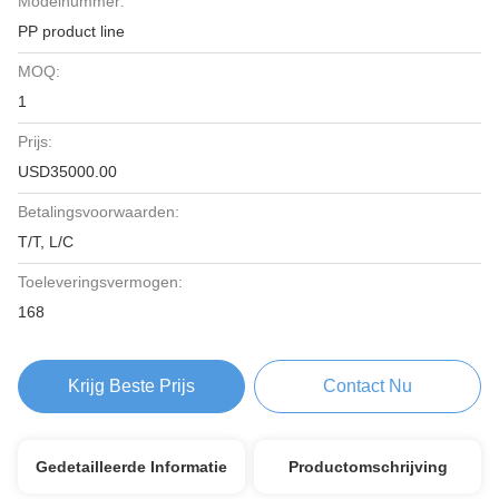
Modelnummer:
PP product line
MOQ:
1
Prijs:
USD35000.00
Betalingsvoorwaarden:
T/T, L/C
Toeleveringsvermogen:
168
Krijg Beste Prijs
Contact Nu
Gedetailleerde Informatie
Productomschrijving