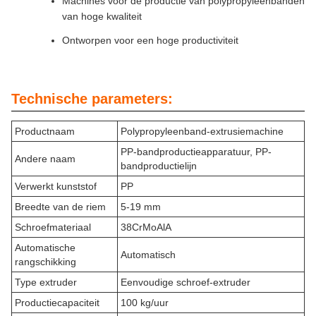
Machines voor de productie van polypropyleenbanden
van hoge kwaliteit
Ontworpen voor een hoge productiviteit
Technische parameters:
Productnaam
Polypropyleenband-extrusiemachine
PP-bandproductieapparatuur, PP-
Andere naam
bandproductielijn
Verwerkt kunststof
PP
Breedte van de riem
5-19 mm
Schroefmateriaal
38CrMoAlA
Automatische
Automatisch
rangschikking
Type extruder
Eenvoudige schroef-extruder
Productiecapaciteit
100 kg/uur