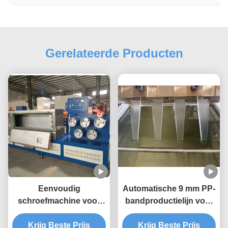
Gerelateerde Producten
Eenvoudig
Automatische 9 mm PP-
schroefmachine voor
bandproductielijn voor
het maken van PP-
PP-bandmachine
banden met een hoge
Krijg Beste Prijs
Krijg Beste Prijs