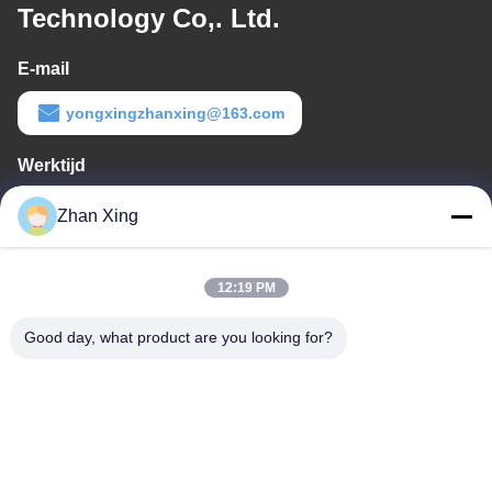
Technology Co,. Ltd.
E-mail
yongxingzhanxing@163.com
Werktijd
8:00-20:00
Zhan Xing
Ons adres
12:19 PM
Adres
De Commissie heeft in het kader van haar onderzoek naar de in
Good day, what product are you looking for?
de bijlage bij Verordening (EG) nr. 1225/2009 vermelde
maatregelen een aantal maatregelen genomen om de in de
bijlage bij Verordening (EG) nr. 1225/2009 vermelde maatregelen
te beperken.
Tel.
86-0755-29932659