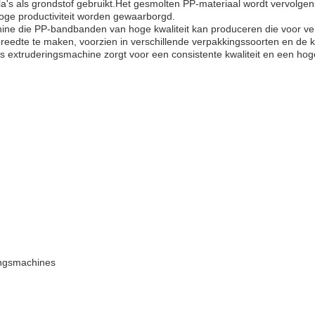
's als grondstof gebruikt.Het gesmolten PP-materiaal wordt vervolgen
hoge productiviteit worden gewaarborgd.
ine die PP-bandbanden van hoge kwaliteit kan produceren die voor ve
eedte te maken, voorzien in verschillende verpakkingssoorten en de kla
 extruderingsmachine zorgt voor een consistente kwaliteit en een hoge 
ingsmachines