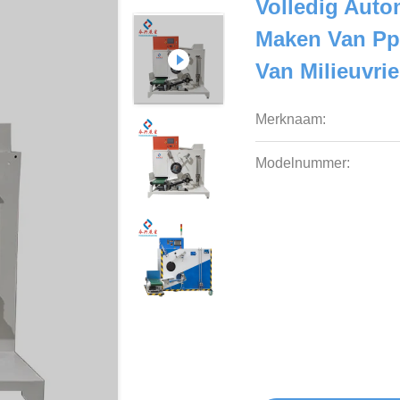
Volledig Auto
Maken Van Pp
Van Milieuvri
Merknaam:
Modelnummer: