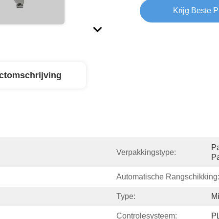
Krijg Beste P
ctomschrijving
Pa
Verpakkingstype:
Pa
Automatische Rangschikking
Type:
Mi
Controlesysteem:
P