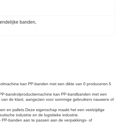
iendelijke banden
, 
rolmachine kan PP-banden met een dikte van 0 produceren.5
De PP-bandrolproductiemachine kan PP-bandbanden met een
van de klant, aangezien voor sommige gebruikers nauwere of
en en pallets.Deze eigenschap maakt het een veelzijdige
ische industrie en de logistieke industrie.
e PP-banden aan te passen aan de verpakkings- of