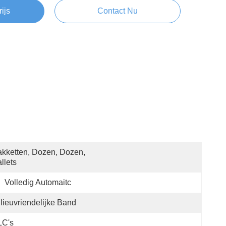
rijs
Contact Nu
kketten, Dozen, Dozen, 
llets
:
Volledig Automaitc
lieuvriendelijke Band
LC's