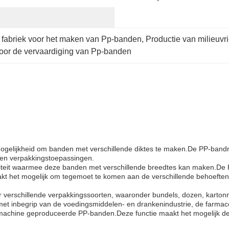
 fabriek voor het maken van Pp-banden
, 
Productie van milieuvr
 voor de vervaardiging van Pp-banden
mogelijkheid om banden met verschillende diktes te maken.De PP-band
rten verpakkingstoepassingen.
biliteit waarmee deze banden met verschillende breedtes kan maken.
 het mogelijk om tegemoet te komen aan de verschillende behoeften 
 verschillende verpakkingssoorten, waaronder bundels, dozen, kartonn
met inbegrip van de voedingsmiddelen- en drankenindustrie, de farmaceut
 machine geproduceerde PP-banden.Deze functie maakt het mogelijk d