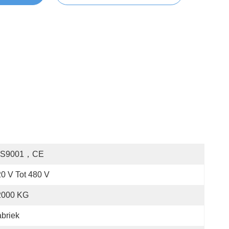
OS9001，CE
0 V Tot 480 V
2000 KG
briek