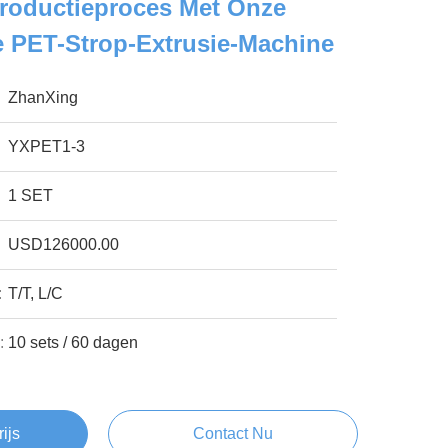
Productieproces Met Onze
 PET-Strop-Extrusie-Machine
ZhanXing
YXPET1-3
1 SET
USD126000.00
:
T/T, L/C
:
10 sets / 60 dagen
rijs
Contact Nu