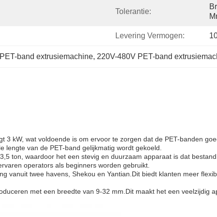
Br
Tolerantie:
M
Levering Vermogen:
10
 PET-band extrusiemachine
, 
220V-480V PET-band extrusiemac
 3 kW, wat voldoende is om ervoor te zorgen dat de PET-banden goe
le lengte van de PET-band gelijkmatig wordt gekoeld.
,5 ton, waardoor het een stevig en duurzaam apparaat is dat bestand 
ervaren operators als beginners worden gebruikt.
vanuit twee havens, Shekou en Yantian.Dit biedt klanten meer flexibil
oduceren met een breedte van 9-32 mm.Dit maakt het een veelzijdig a