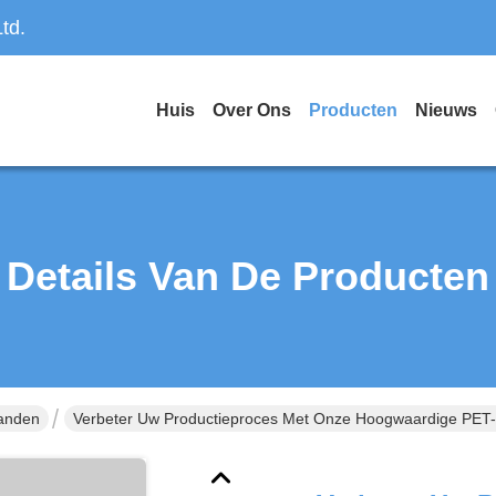
td.
Huis
Over Ons
Producten
Nieuws
Details Van De Producten
anden
Verbeter Uw Productieproces Met Onze Hoogwaardige PET-