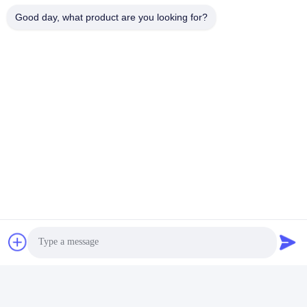
De Commissie heeft in het kader van haar onderzoek naar de in
Good day, what product are you looking for?
de bijlage bij Verordening (EG) nr. 1225/2009 vermelde
maatregelen een aantal maatregelen genomen om de in de
bijlage bij Verordening (EG) nr. 1225/2009 vermelde maatregelen
te beperken.
Tel.
86-0755-29932659
De Goede Kwaliteit van China PP-bandmachine Leverancier.
Copyright © -2026 Shenzhen Yong Xing Zhan Xing Technology
Co,. Ltd. . Alle rechten voorbehoudena.
Privacybeleid
|
Sitemap