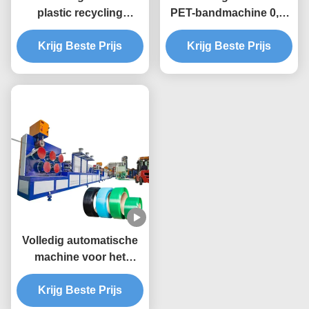
plastic recycling
PET-bandmachine 0,4-
machine 9 mm PET
1,5 mm
band extrusie lijn
Krijg Beste Prijs
Krijg Beste Prijs
Volledig automatische
machine voor het
vervaardigen van PET-
banden voor plastic
Krijg Beste Prijs
verpakkingsbanden