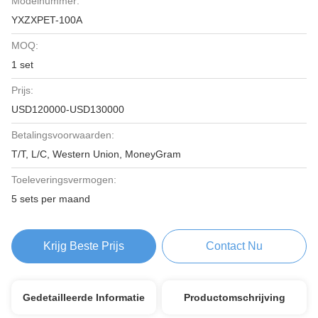
Modelnummer:
YXZXPET-100A
MOQ:
1 set
Prijs:
USD120000-USD130000
Betalingsvoorwaarden:
T/T, L/C, Western Union, MoneyGram
Toeleveringsvermogen:
5 sets per maand
Krijg Beste Prijs
Contact Nu
Gedetailleerde Informatie
Productomschrijving