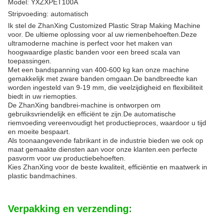
Model: YXZXPET100A
Stripvoeding: automatisch
Ik stel de ZhanXing Customized Plastic Strap Making Machine
voor. De ultieme oplossing voor al uw riemenbehoeften.Deze
ultramoderne machine is perfect voor het maken van
hoogwaardige plastic banden voor een breed scala van
toepassingen.
Met een bandspanning van 400-600 kg kan onze machine
gemakkelijk met zware banden omgaan.De bandbreedte kan
worden ingesteld van 9-19 mm, die veelzijdigheid en flexibiliteit
biedt in uw riemopties.
De ZhanXing bandbrei-machine is ontworpen om
gebruiksvriendelijk en efficiënt te zijn.De automatische
riemvoeding vereenvoudigt het productieproces, waardoor u tijd
en moeite bespaart.
Als toonaangevende fabrikant in de industrie bieden we ook op
maat gemaakte diensten aan voor onze klanten.een perfecte
pasvorm voor uw productiebehoeften.
Kies ZhanXing voor de beste kwaliteit, efficiëntie en maatwerk in
plastic bandmachines.
Verpakking en verzending: