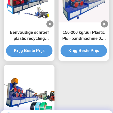
Eenvoudige schroef
150-200 kg/uur Plastic
plastic recycling
PET-bandmachine 0,4-
machine 9 mm PET
1,5 mm
band extrusie lijn
Krijg Beste Prijs
Krijg Beste Prijs