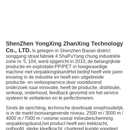
ShenZhen YongXing ZhanXing Technology 
Co., LTD.
Is gelegen in Shenzhen Baoan district 
songgang straat fabriek 4 ShaPuYang chung industriële 
zone nr. 5, 104, werd opgericht in 2010, de belangrijkste 
productie en exploitatie:PP/PET in hoogwaardige 
machine met verpakkingsbandHet bedrijf heeft vele jaren 
ervaring in de industrie en heeft een uitgebreide 
productie- en verkoopservice.door voortdurend 
onderzoek naar innovatie, heeft de productie, distributie, 
verkoop, onderhoud, feedback gevormd om het service 
systeem te verbeteren en te perfectioneren.
Sinds de oprichting, technische doorbraak onophoudelijk, 
is in de markt toonaangevende niveau. 2500 m / 3000 m / 
4000 m / 7000 m / volume vooral milieubescherming 
verpakkingsband,het product heeft een trekkracht, 
onthoofd, sterke kleefkracht, chartered kumite voordeel 