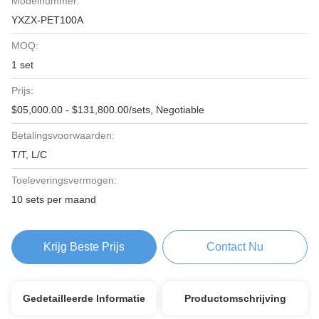
Modelnummer:
YXZX-PET100A
MOQ:
1 set
Prijs:
$05,000.00 - $131,800.00/sets, Negotiable
Betalingsvoorwaarden:
T/T, L/C
Toeleveringsvermogen:
10 sets per maand
Krijg Beste Prijs
Contact Nu
Gedetailleerde Informatie
Productomschrijving