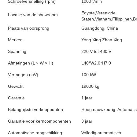
Schroefversnelling (rpm)
1000 t/min
Egypte,Verenigde
Locatie van de showroom
Staten,Vietnam,Filippijnen,B
Plaats van oorsprong
Guangdong, China
Merken
Yong Xing Zhan Xing
Spanning
220 V tot 480 V
Afmetingen (L × W × H)
L40*W2.0*H7.0
Vermogen (kW)
100 kW
Gewicht
19000 kg
Garantie
1 jaar
Belangrijkste verkooppunten
Hoog nauwkeurig. Automatis
Garantie voor kerncomponenten
3 jaar
Automatische rangschikking
Volledig automatisch