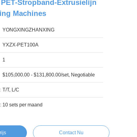
PET-Stropband-Extrusielijn
ling Machines
YONGXINGZHANXING
YXZX-PET100A
1
$105,000.00 - $131,800.00/set, Negotiable
:
T/T, L/C
:
10 sets per maand
rijs
Contact Nu