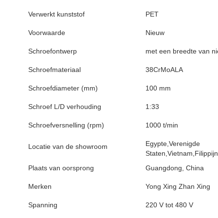
Verwerkt kunststof
PET
Voorwaarde
Nieuw
Schroefontwerp
met een breedte van n
Schroefmateriaal
38CrMoALA
Schroefdiameter (mm)
100 mm
Schroef L/D verhouding
1:33
Schroefversnelling (rpm)
1000 t/min
Egypte,Verenigde
Locatie van de showroom
Staten,Vietnam,Filippij
Plaats van oorsprong
Guangdong, China
Merken
Yong Xing Zhan Xing
Spanning
220 V tot 480 V