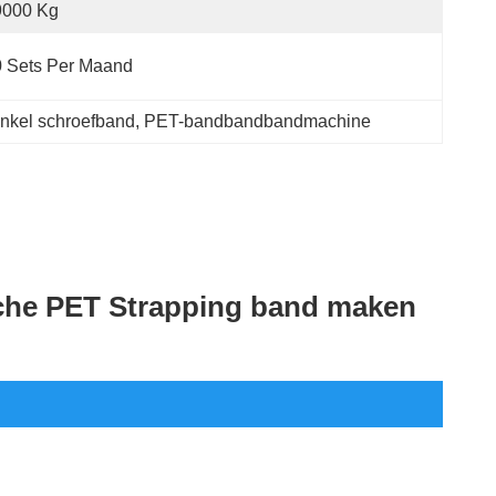
9000 Kg
 Sets Per Maand
enkel schroefband
, 
PET-bandbandbandmachine
che PET Strapping band maken 