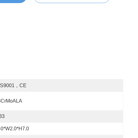
OS9001，CE
8CrMoALA
33
40*W2.0*H7.0