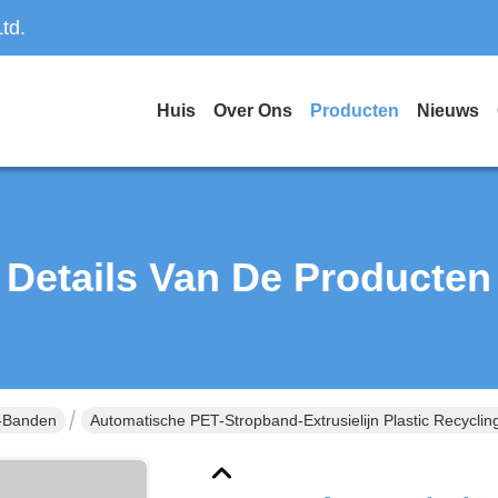
td.
Huis
Over Ons
Producten
Nieuws
Details Van De Producten
-Banden
Automatische PET-Stropband-Extrusielijn Plastic Recycli