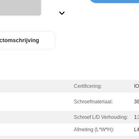
ctomschrijving
Certificering:
I
Schroefmateriaal:
3
Schroef L/D Verhouding:
1:
Afmeting (l*w*h):
L