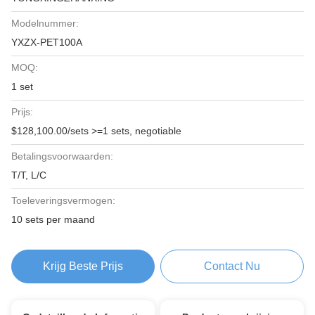
Modelnummer:
YXZX-PET100A
MOQ:
1 set
Prijs:
$128,100.00/sets >=1 sets, negotiable
Betalingsvoorwaarden:
T/T, L/C
Toeleveringsvermogen:
10 sets per maand
Krijg Beste Prijs
Contact Nu