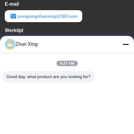
E-mail
yongxingzhanxing@163.com
Werktijd
8:00-20:00
Zhan Xing
Ons adres
9:27 AM
Adres
De Commissie heeft in het kader van haar onderzoek naar de in
Good day, what product are you looking for?
de bijlage bij Verordening (EG) nr. 1225/2009 vermelde
maatregelen een aantal maatregelen genomen om de in de
bijlage bij Verordening (EG) nr. 1225/2009 vermelde maatregelen
te beperken.
Tel.
86-0755-29932659