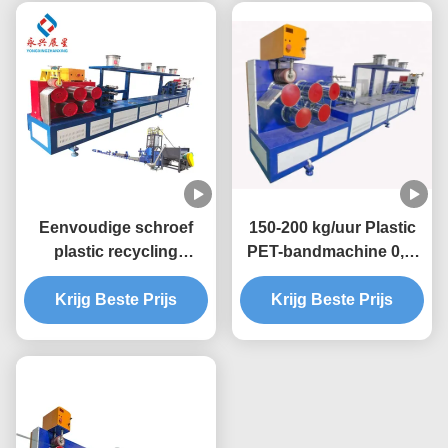
Eenvoudige schroef
150-200 kg/uur Plastic
plastic recycling
PET-bandmachine 0,4-
machine 9 mm PET
1,5 mm
band extrusie lijn
Krijg Beste Prijs
Krijg Beste Prijs