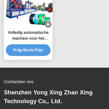
Volledig automatische
machine voor het
vervaardigen van PET-
banden voor plastic
Krijg Beste Prijs
verpakkingsbanden
Contacteer ons
Shenzhen Yong Xing Zhan Xing
Technology Co,. Ltd.