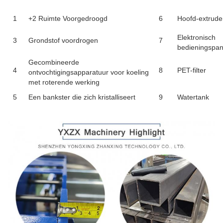
1
+2 Ruimte Voorgedroogd
6
Hoofd-extrude
Elektronisch
3
Grondstof voordrogen
7
bedieningspan
Gecombineerde
4
8
PET-filter
ontvochtigingsapparatuur voor koeling
met roterende werking
5
Een bankster die zich kristalliseert
9
Watertank