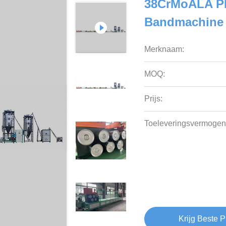
38CrMoALA P
Bandmachine
Merknaam:
MOQ:
Prijs:
Toeleveringsvermogen
Krijg Beste P