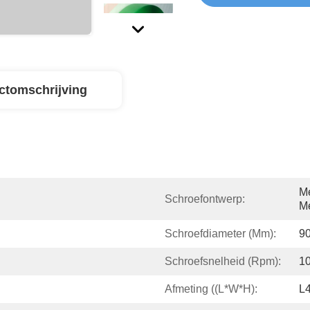
ctomschrijving
Me
Schroefontwerp:
M
Schroefdiameter (mm):
9
Schroefsnelheid (rpm):
10
Afmeting ((L*W*H):
L