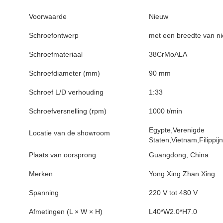
Voorwaarde
Nieuw
Schroefontwerp
met een breedte van n
Schroefmateriaal
38CrMoALA
Schroefdiameter (mm)
90 mm
Schroef L/D verhouding
1:33
Schroefversnelling (rpm)
1000 t/min
Egypte,Verenigde
Locatie van de showroom
Staten,Vietnam,Filippij
Plaats van oorsprong
Guangdong, China
Merken
Yong Xing Zhan Xing
Spanning
220 V tot 480 V
Afmetingen (L × W × H)
L40*W2.0*H7.0