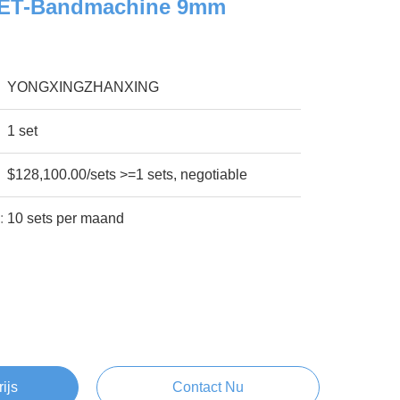
ET-Bandmachine 9mm
YONGXINGZHANXING
1 set
$128,100.00/sets >=1 sets, negotiable
:
10 sets per maand
rijs
Contact Nu