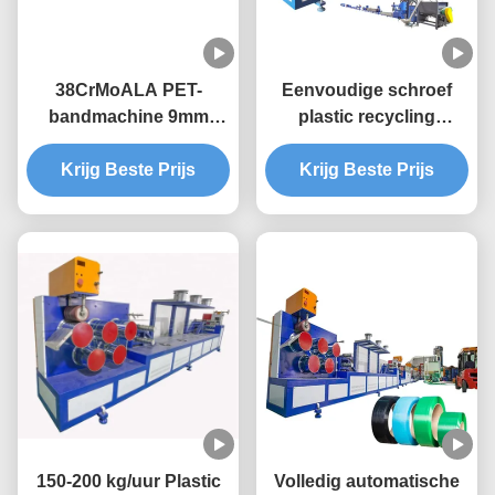
38CrMoALA PET-
Eenvoudige schroef
bandmachine 9mm
plastic recycling
bandmachine
machine 9 mm PET
Krijg Beste Prijs
band extrusie lijn
Krijg Beste Prijs
150-200 kg/uur Plastic
Volledig automatische