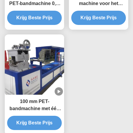
PET-bandmachine 0,4-
machine voor het
1,5 mm
vervaardigen van PET-
Krijg Beste Prijs
banden voor plastic
Krijg Beste Prijs
verpakkingsbanden
100 mm PET-
bandmachine met één
schroef 38CrMoALA
Krijg Beste Prijs