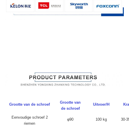
Grootte van
Grootte van de schroef
Uitvoer/H
Kra
de schroef
Eenvoudige schroef 2
φ90
100 kg
30-3
riemen