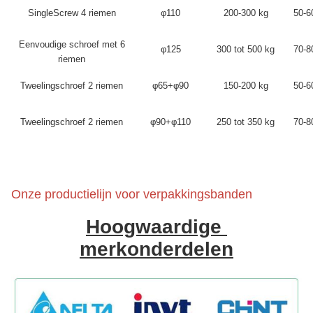
SingleScrew 4 riemen
φ110
200-300 kg
50-6
Eenvoudige schroef met 6
φ125
300 tot 500 kg
70-8
riemen
Tweelingschroef 2 riemen
φ65+φ90
150-200 kg
50-6
Tweelingschroef 2 riemen
φ90+φ110
250 tot 350 kg
70-8
Onze productielijn voor verpakkingsbanden
Hoogwaardige 
merkonderdelen