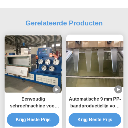
Gerelateerde Producten
Eenvoudig
Automatische 9 mm PP-
schroefmachine voor
bandproductielijn voor
het maken van PP-
PP-bandmachine
banden met een hoge
Krijg Beste Prijs
Krijg Beste Prijs
productiviteit en een