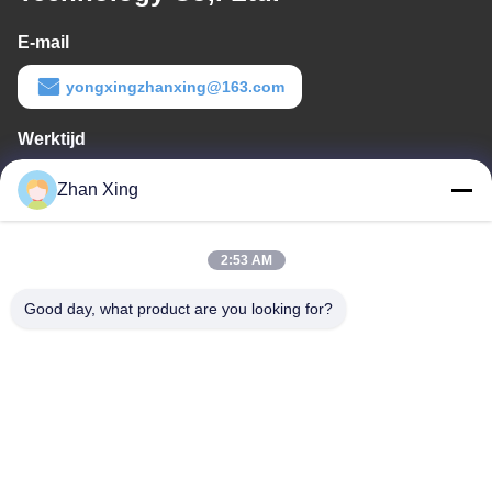
E-mail
yongxingzhanxing@163.com
Werktijd
8:00-20:00
Zhan Xing
Ons adres
2:53 AM
Adres
De Commissie heeft in het kader van haar onderzoek naar de in
Good day, what product are you looking for?
de bijlage bij Verordening (EG) nr. 1225/2009 vermelde
maatregelen een aantal maatregelen genomen om de in de
bijlage bij Verordening (EG) nr. 1225/2009 vermelde maatregelen
te beperken.
Tel.
86-0755-29932659