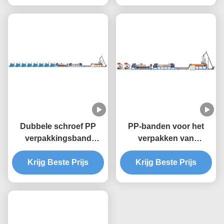
volledig automatische
werking voor een
bandbreedte van 5-19
mm
Dubbele schroef PP
PP-banden voor het
verpakkingsband
verpakken van
maken machine, 9mm
sandwichgordels 4
Krijg Beste Prijs
PP band
strips twin screw
Krijg Beste Prijs
extruderingsmachine
extruder