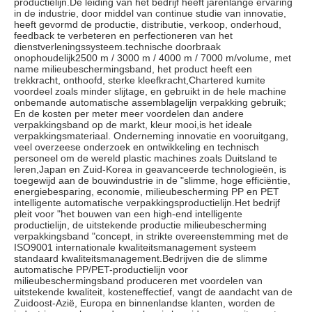
productielijn.De leiding van het bedrijf heeft jarenlange ervaring 
in de industrie, door middel van continue studie van innovatie, 
heeft gevormd de productie, distributie, verkoop, onderhoud, 
feedback te verbeteren en perfectioneren van het 
dienstverleningssysteem.technische doorbraak 
onophoudelijk2500 m / 3000 m / 4000 m / 7000 m/volume, met 
name milieubeschermingsband, het product heeft een 
trekkracht, onthoofd, sterke kleefkracht,Chartered kumite 
voordeel zoals minder slijtage, en gebruikt in de hele machine 
onbemande automatische assemblagelijn verpakking gebruik; 
En de kosten per meter meer voordelen dan andere 
verpakkingsband op de markt, kleur mooi,is het ideale 
verpakkingsmateriaal. Onderneming innovatie en vooruitgang, 
veel overzeese onderzoek en ontwikkeling en technisch 
personeel om de wereld plastic machines zoals Duitsland te 
leren,Japan en Zuid-Korea in geavanceerde technologieën, is 
toegewijd aan de bouwindustrie in de "slimme, hoge efficiëntie, 
energiebesparing, economie, milieubescherming PP en PET 
intelligente automatische verpakkingsproductielijn.Het bedrijf 
pleit voor "het bouwen van een high-end intelligente 
productielijn, de uitstekende productie milieubescherming 
verpakkingsband "concept, in strikte overeenstemming met de 
ISO9001 internationale kwaliteitsmanagement systeem 
standaard kwaliteitsmanagement.Bedrijven die de slimme 
automatische PP/PET-productielijn voor 
milieubeschermingsband produceren met voordelen van 
uitstekende kwaliteit, kosteneffectief, vangt de aandacht van de 
Zuidoost-Azië, Europa en binnenlandse klanten, worden de 