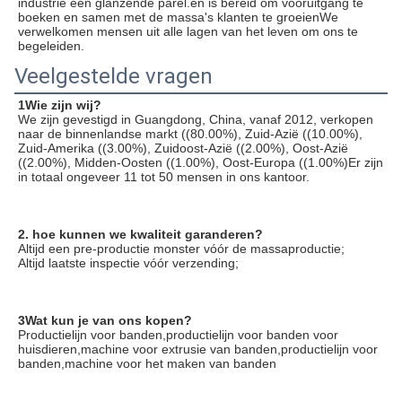
industrie een glanzende parel.en is bereid om vooruitgang te 
boeken en samen met de massa's klanten te groeienWe 
verwelkomen mensen uit alle lagen van het leven om ons te 
begeleiden.
Veelgestelde vragen
1Wie zijn wij?
We zijn gevestigd in Guangdong, China, vanaf 2012, verkopen 
naar de binnenlandse markt ((80.00%), Zuid-Azië ((10.00%), 
Zuid-Amerika ((3.00%), Zuidoost-Azië ((2.00%), Oost-Azië 
((2.00%), Midden-Oosten ((1.00%), Oost-Europa ((1.00%)Er zijn 
in totaal ongeveer 11 tot 50 mensen in ons kantoor.
2. hoe kunnen we kwaliteit garanderen?
Altijd een pre-productie monster vóór de massaproductie;
Altijd laatste inspectie vóór verzending;
3Wat kun je van ons kopen?
Productielijn voor banden,productielijn voor banden voor 
huisdieren,machine voor extrusie van banden,productielijn voor 
banden,machine voor het maken van banden