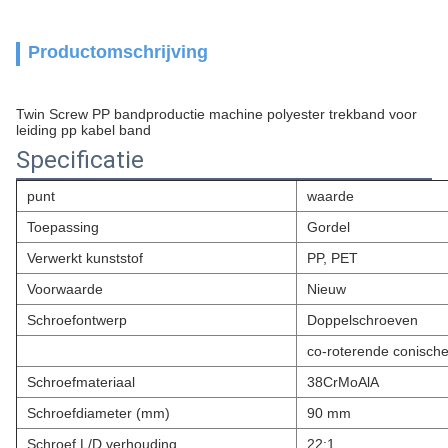
Productomschrijving
Twin Screw PP bandproductie machine polyester trekband voor
leiding pp kabel band
Specificatie
punt
waarde
Toepassing
Gordel
Verwerkt kunststof
PP, PET
Voorwaarde
Nieuw
Schroefontwerp
Doppelschroeven
co-roterende conisch
Schroefmateriaal
38CrMoAlA
Schroefdiameter (mm)
90 mm
Schroef L/D verhouding
22:1