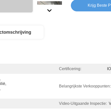
Krijg Beste P
ctomschrijving
Certificering:
I
 
ië, 
Belangrijkste Verkooppunten:
 
Video-Uitgaande Inspectie:
V