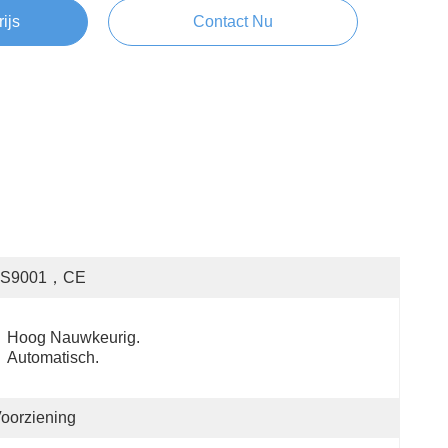
rijs
Contact Nu
OS9001，CE
Hoog Nauwkeurig. 
Automatisch.
oorziening