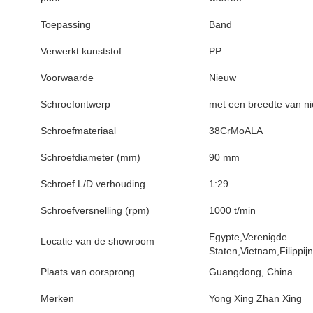
Toepassing
Band
Verwerkt kunststof
PP
Voorwaarde
Nieuw
Schroefontwerp
met een breedte van n
Schroefmateriaal
38CrMoALA
Schroefdiameter (mm)
90 mm
Schroef L/D verhouding
1:29
Schroefversnelling (rpm)
1000 t/min
Egypte,Verenigde
Locatie van de showroom
Staten,Vietnam,Filippij
Plaats van oorsprong
Guangdong, China
Merken
Yong Xing Zhan Xing