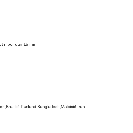
iet meer dan 15 mm
nen,Brazilië,Rusland,Bangladesh,Maleisië,Iran