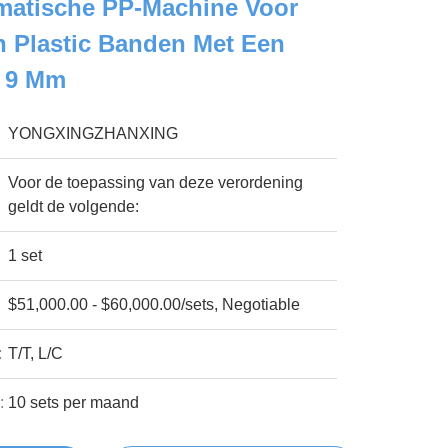
omatische PP-Machine Voor
 Plastic Banden Met Een
f 9 Mm
YONGXINGZHANXING
Voor de toepassing van deze verordening
geldt de volgende:
1 set
$51,000.00 - $60,000.00/sets, Negotiable
:
T/T, L/C
:
10 sets per maand