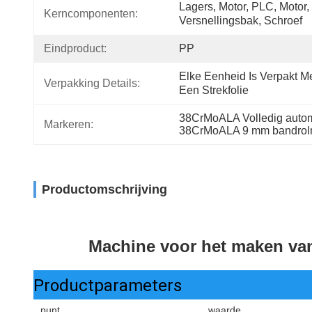
Lagers, Motor, PLC, Motor, 
Kerncomponenten:
Versnellingsbak, Schroef
Eindproduct:
PP
Elke Eenheid Is Verpakt Me
Verpakking Details:
Een Strekfolie
38CrMoALA Volledig autom
Markeren:
38CrMoALA 9 mm bandrol
Productomschrijving
Machine voor het maken va
Productparameters
punt
waarde