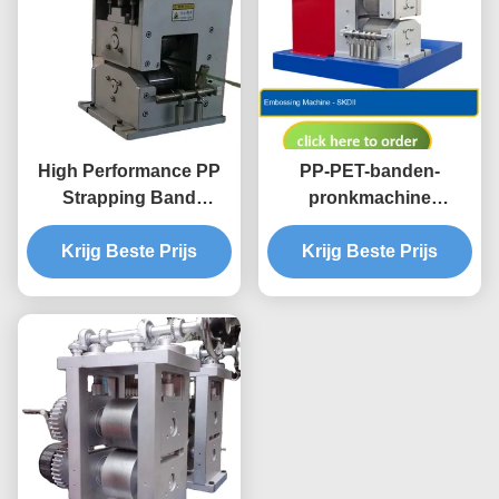
High Performance PP
PP-PET-banden-
Strapping Band
pronkmachine
Winding Machine
automatisch voor
Krijg Beste Prijs
Automatisch
plasticvormmachine
Krijg Beste Prijs