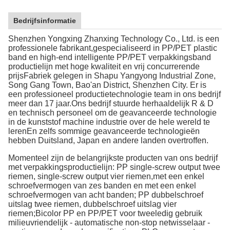
Bedrijfsinformatie
Shenzhen Yongxing Zhanxing Technology Co., Ltd. is een
professionele fabrikant,gespecialiseerd in PP/PET plastic
band en high-end intelligente PP/PET verpakkingsband
productielijn met hoge kwaliteit en vrij concurrerende
prijsFabriek gelegen in Shapu Yangyong Industrial Zone,
Song Gang Town, Bao'an District, Shenzhen City. Er is
een professioneel productietechnologie team in ons bedrijf
meer dan 17 jaar.Ons bedrijf stuurde herhaaldelijk R & D
en technisch personeel om de geavanceerde technologie
in de kunststof machine industrie over de hele wereld te
lerenEn zelfs sommige geavanceerde technologieën
hebben Duitsland, Japan en andere landen overtroffen.
Momenteel zijn de belangrijkste producten van ons bedrijf
met verpakkingsproductielijn: PP single-screw output twee
riemen, single-screw output vier riemen,met een enkel
schroefvermogen van zes banden en met een enkel
schroefvermogen van acht banden; PP dubbelschroef
uitslag twee riemen, dubbelschroef uitslag vier
riemen;Bicolor PP en PP/PET voor tweeledig gebruik
milieuvriendelijk - automatische non-stop netwisselaar -