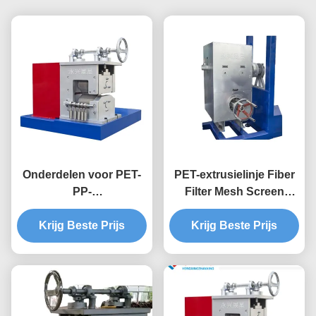
Onderdelen voor PET-
PET-extrusielinje Fiber
PP-
Filter Mesh Screen
verpakkingsmachines
Changer CNC-bewerkte
voor extrusie CNC-
Krijg Beste Prijs
aluminiumonderdelen
Krijg Beste Prijs
bewerkte onderdelen