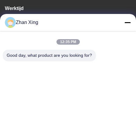
Werktijd
8:00-20:00
Zhan Xing
Ons adres
12:35 PM
Adres
De Commissie heeft in het kader van haar onderzoek naar de in
Good day, what product are you looking for?
de bijlage bij Verordening (EG) nr. 1225/2009 vermelde
maatregelen een aantal maatregelen genomen om de in de
bijlage bij Verordening (EG) nr. 1225/2009 vermelde maatregelen
te beperken.
Tel.
86-0755-29932659
De Goede Kwaliteit van China PP-bandmachine Leverancier.