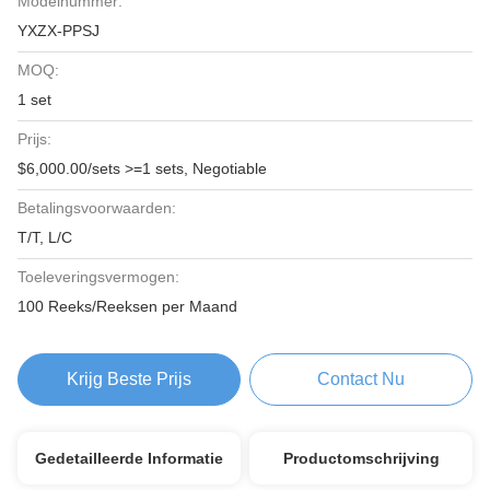
Modelnummer:
YXZX-PPSJ
MOQ:
1 set
Prijs:
$6,000.00/sets >=1 sets, Negotiable
Betalingsvoorwaarden:
T/T, L/C
Toeleveringsvermogen:
100 Reeks/Reeksen per Maand
Krijg Beste Prijs
Contact Nu
Gedetailleerde Informatie
Productomschrijving