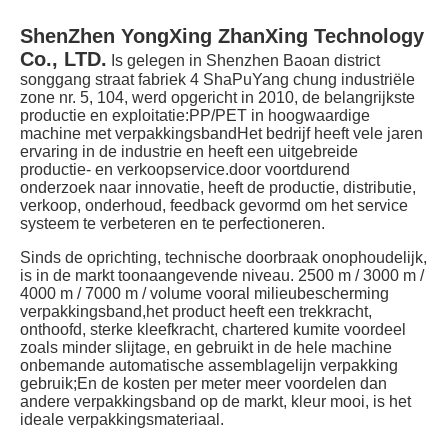
ShenZhen YongXing ZhanXing Technology 
Co., LTD.
Is gelegen in Shenzhen Baoan district 
songgang straat fabriek 4 ShaPuYang chung industriële 
zone nr. 5, 104, werd opgericht in 2010, de belangrijkste 
productie en exploitatie:PP/PET in hoogwaardige 
machine met verpakkingsbandHet bedrijf heeft vele jaren 
ervaring in de industrie en heeft een uitgebreide 
productie- en verkoopservice.door voortdurend 
onderzoek naar innovatie, heeft de productie, distributie, 
verkoop, onderhoud, feedback gevormd om het service 
systeem te verbeteren en te perfectioneren.
Sinds de oprichting, technische doorbraak onophoudelijk, 
is in de markt toonaangevende niveau. 2500 m / 3000 m / 
4000 m / 7000 m / volume vooral milieubescherming 
verpakkingsband,het product heeft een trekkracht, 
onthoofd, sterke kleefkracht, chartered kumite voordeel 
zoals minder slijtage, en gebruikt in de hele machine 
onbemande automatische assemblagelijn verpakking 
gebruik;En de kosten per meter meer voordelen dan 
andere verpakkingsband op de markt, kleur mooi, is het 
ideale verpakkingsmateriaal.