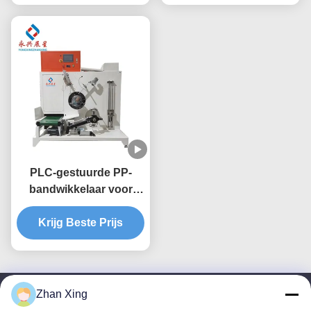
PLC-gestuurde PP-
bandwikkelaar voor
duurzame
fabrieksoperatie en -
Krijg Beste Prijs
onderhoud
Zhan Xing