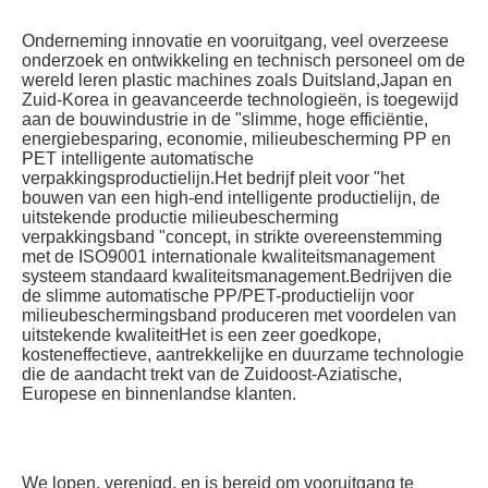
Onderneming innovatie en vooruitgang, veel overzeese 
onderzoek en ontwikkeling en technisch personeel om de 
wereld leren plastic machines zoals Duitsland,Japan en 
Zuid-Korea in geavanceerde technologieën, is toegewijd 
aan de bouwindustrie in de "slimme, hoge efficiëntie, 
energiebesparing, economie, milieubescherming PP en 
PET intelligente automatische 
verpakkingsproductielijn.Het bedrijf pleit voor "het 
bouwen van een high-end intelligente productielijn, de 
uitstekende productie milieubescherming 
verpakkingsband "concept, in strikte overeenstemming 
met de ISO9001 internationale kwaliteitsmanagement 
systeem standaard kwaliteitsmanagement.Bedrijven die 
de slimme automatische PP/PET-productielijn voor 
milieubeschermingsband produceren met voordelen van 
uitstekende kwaliteitHet is een zeer goedkope, 
kosteneffectieve, aantrekkelijke en duurzame technologie 
die de aandacht trekt van de Zuidoost-Aziatische, 
Europese en binnenlandse klanten.
We lopen, verenigd, en is bereid om vooruitgang te 