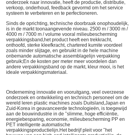
onderzoek naar innovatie, heeft de productie, distributie, 
verkoop, onderhoud, feedback gevormd om het service 
systeem te verbeteren en te perfectioneren.
Sinds de oprichting, technische doorbraak onophoudelijk, 
is in de markt toonaangevende niveau. 2500 m / 3000 m / 
4000 m / 7000 m / volume vooral milieubescherming 
verpakkingsband,het product heeft een trekkracht, 
onthoofd, sterke kleefkracht, chartered kumite voordeel 
zoals minder slijtage, en gebruikt in de hele machine 
onbemande automatische assemblagelijn verpakking 
gebruik;En de kosten per meter meer voordelen dan 
andere verpakkingsband op de markt, kleur mooi, is het 
ideale verpakkingsmateriaal.
Onderneming innovatie en vooruitgang, veel overzeese 
onderzoek en ontwikkeling en technisch personeel om de 
wereld leren plastic machines zoals Duitsland,Japan en 
Zuid-Korea in geavanceerde technologieën, is toegewijd 
aan de bouwindustrie in de "slimme, hoge efficiëntie, 
energiebesparing, economie, milieubescherming PP en 
PET intelligente automatische 
verpakkingsproductielijn.Het bedrijf pleit voor "het 