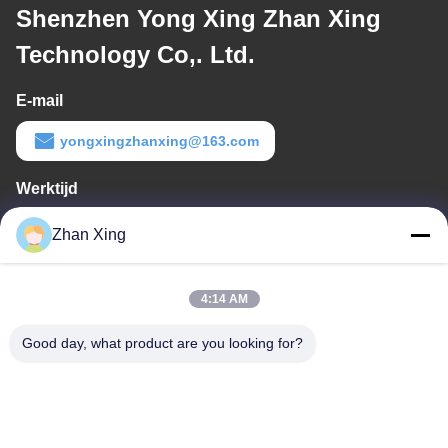
Shenzhen Yong Xing Zhan Xing
Technology Co,. Ltd.
E-mail
yongxingzhanxing@163.com
Werktijd
8:00-20:00
Zhan Xing
Ons adres
4:14 AM
Adres
De Commissie heeft in het kader van haar onderzoek naar de in
Good day, what product are you looking for?
de bijlage bij Verordening (EG) nr. 1225/2009 vermelde
maatregelen een aantal maatregelen genomen om de in de
bijlage bij Verordening (EG) nr. 1225/2009 vermelde maatregelen
te beperken.