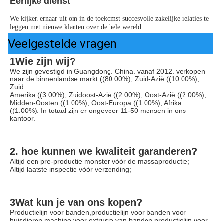
Eerlijke dienst
We kijken ernaar uit om in de toekomst succesvolle zakelijke relaties te 
leggen met nieuwe klanten over de hele wereld.
Veelgestelde vragen
1Wie zijn wij?
We zijn gevestigd in Guangdong, China, vanaf 2012, verkopen 
naar de binnenlandse markt ((80.00%), Zuid-Azië ((10.00%), 
Zuid
Amerika ((3.00%), Zuidoost-Azië ((2.00%), Oost-Azië ((2.00%), 
Midden-Oosten ((1.00%), Oost-Europa ((1.00%), Afrika 
((1.00%). In totaal zijn er ongeveer 11-50 mensen in ons 
kantoor.
2. hoe kunnen we kwaliteit garanderen?
Altijd een pre-productie monster vóór de massaproductie;
Altijd laatste inspectie vóór verzending;
3Wat kun je van ons kopen?
Productielijn voor banden,productielijn voor banden voor 
huisdieren,machine voor extrusie van banden,productielijn voor 